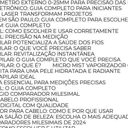
ÔMETRO EXTERNO 0-25MM PARA PRECISÃO DAS
ETRÔNICO: GUIA COMPLETO PARA INICIANTES
A LASER TRANSFORMAM PROJETOS
EM SÃO PAULO: GUIA COMPLETO PARA ESCOLH
M: GUIA COMPLETO
AL: COMO ESCOLHER E USAR CORRETAMENTE
L: PRECISÃO NA MEDIÇÃO
ILAR POTENCIALIZA A SAÚDE DOS FIOS
ILAR: O QUE VOCÊ PRECISA SABER
ILAR: REVITALIZAÇÃO INSTANTÂNEA
PILAR: O GUIA COMPLETO QUE VOCÊ PRECISA
ILAR: O QUE É?
MICRO MIST VAPORIZADOR 
FEITA PARA UMA PELE HIDRATADA E RADIANTE
APILAR IDEAL
A ESSENCIAL PARA MEDIÇÕES PRECISAS
L: O GUIA COMPLETO
ÓGIO COMPARADOR MILESIMAL
CABELO PROFISSIONAL
DIGITAL COM QUALIDADE
DOR PARA CABELO: COMO E POR QUE USAR
RA SALÃO DE BELEZA: ESCOLHA O MAIS ADEQUA
PARADORES MILESIMAIS DE 2024