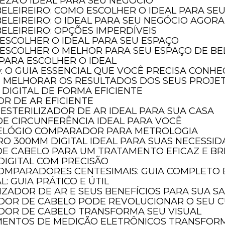
LEZA:O IDEAL PARA SEU NEGÓCIO
BELEIREIRO: COMO ESCOLHER O IDEAL PARA SE
BELEIREIRO: O IDEAL PARA SEU NEGÓCIO AGORA
ELEIREIRO: OPÇÕES IMPERDÍVEIS
 ESCOLHER O IDEAL PARA SEU ESPAÇO
 ESCOLHER O MELHOR PARA SEU ESPAÇO DE BE
 PARA ESCOLHER O IDEAL
O: O GUIA ESSENCIAL QUE VOCÊ PRECISA CONH
E MELHORAR OS RESULTADOS DOS SEUS PROJE
DIGITAL DE FORMA EFICIENTE
OR DE AR EFICIENTE
ESTERILIZADOR DE AR IDEAL PARA SUA CASA
DE CIRCUNFERÊNCIA IDEAL PARA VOCÊ
RELÓGIO COMPARADOR PARA METROLOGIA
O 300MM DIGITAL IDEAL PARA SUAS NECESSI
DE CABELO PARA UM TRATAMENTO EFICAZ E BR
DIGITAL COM PRECISÃO
COMPARADORES CENTESIMAIS: GUIA COMPLETO
: GUIA PRÁTICO E ÚTIL
LIZADOR DE AR E SEUS BENEFÍCIOS PARA SUA S
DOR DE CABELO PODE REVOLUCIONAR O SEU C
DOR DE CABELO TRANSFORMA SEU VISUAL