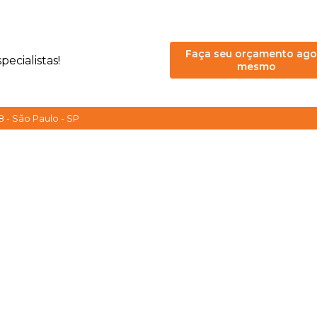
Faça seu orçamento ago
ecialistas!
mesmo
8 - São Paulo - SP
(11) 261