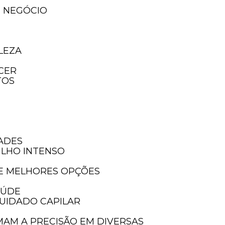
U NEGÓCIO
LEZA
ECER
TOS
DADES
ILHO INTENSO
 E MELHORES OPÇÕES
AÚDE
UIDADO CAPILAR