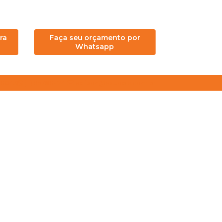
ra
Faça seu orçamento por
Whatsapp
4-0043
(11) 95780-1241
edilson@asttools.com.br