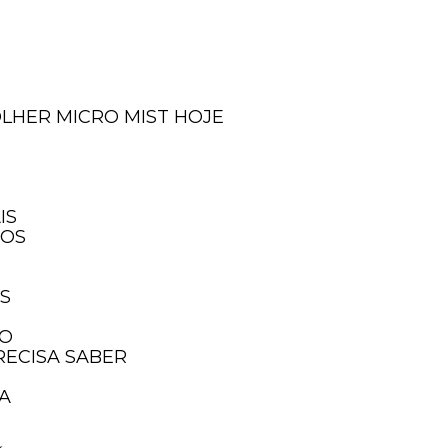
OLHER MICRO MIST HOJE
IS
IOS
IS
TO
RECISA SABER
SA