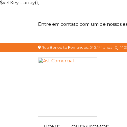
$vetKey = array();
Entre em contato com um de nossos esp
Rua Benedito Fernandes, 545, 14º andar Cj. 140