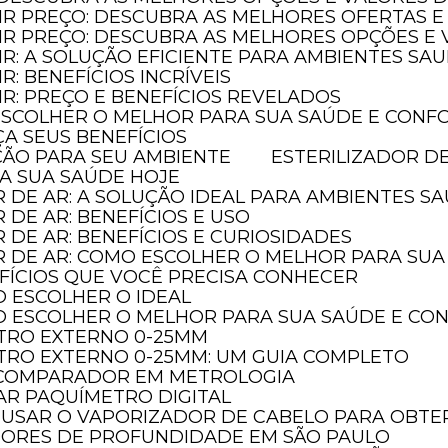
AIR PREÇO: DESCUBRA AS MELHORES OFERTAS E
LAIR PREÇO: DESCUBRA AS MELHORES OPÇÕES 
AIR: A SOLUÇÃO EFICIENTE PARA AMBIENTES SA
IR: BENEFÍCIOS INCRÍVEIS
AIR: PREÇO E BENEFÍCIOS REVELADOS
 ESCOLHER O MELHOR PARA SUA SAÚDE E CONF
ÇA SEUS BENEFÍCIOS
EÇÃO PARA SEU AMBIENTE
ESTERILIZADOR D
JA SUA SAÚDE HOJE
R DE AR: A SOLUÇÃO IDEAL PARA AMBIENTES S
R DE AR: BENEFÍCIOS E USO
R DE AR: BENEFÍCIOS E CURIOSIDADES
OR DE AR: COMO ESCOLHER O MELHOR PARA SU
NEFÍCIOS QUE VOCÊ PRECISA CONHECER
O ESCOLHER O IDEAL
MO ESCOLHER O MELHOR PARA SUA SAÚDE E C
TRO EXTERNO 0-25MM
TRO EXTERNO 0-25MM: UM GUIA COMPLETO
O COMPARADOR EM METROLOGIA
AR PAQUÍMETRO DIGITAL
 USAR O VAPORIZADOR DE CABELO PARA OBTER
DORES DE PROFUNDIDADE EM SÃO PAULO