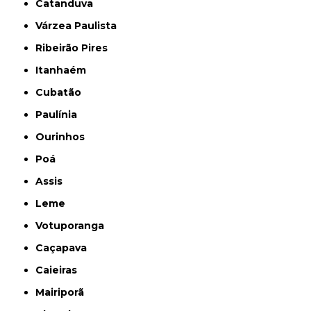
Catanduva
Várzea Paulista
Ribeirão Pires
Itanhaém
Cubatão
Paulínia
Ourinhos
Poá
Assis
Leme
Votuporanga
Caçapava
Caieiras
Mairiporã