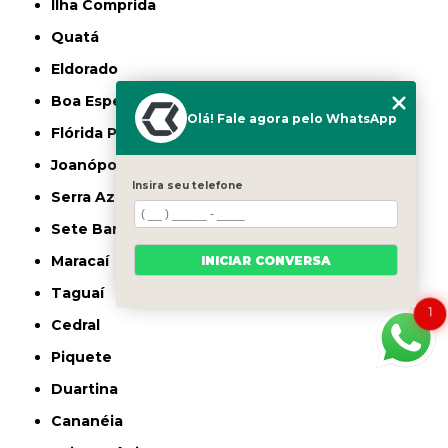
Ilha Comprida
Quatá
Eldorado
Boa Esperança do Sul
Olá! Fale agora pelo WhatsApp
Flórida Paulista
Joanópolis
Insira seu telefone
Serra Azul
Sete Barras
Maracaí
INICIAR CONVERSA
Taguaí
1
Cedral
Piquete
Duartina
Cananéia