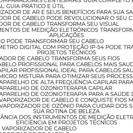
COMPARADORES CENTESIMAIS: GUIA COMPLETO
: GUIA PRÁTICO E ÚTIL
LIZADOR DE AR E SEUS BENEFÍCIOS PARA SUA S
DOR DE CABELO PODE REVOLUCIONAR O SEU C
DOR DE CABELO TRANSFORMA SEU VISUAL
APLICAÇÕES
HO PODE TRANSFORMAR SEU CABELO
PROJETOS TÉCNICOS
ADOR DE CABELO TRANSFORMA SEUS FIOS
ABELO PROFISSIONAL PARA CABELOS MAIS SAU
INSTRUMENTOS DE
PILAR PROFISSIONAL IDEAL PARA CABELOS SA
INSTRUMENTOS DE
MEDIÇÃO METROLOGIA 
 MICRO MISTURA PARA OTIMIZAR SEUS PROCES
MEDIÇÃO METROLOGIA
SÃO PAULO
 APARELHO DE ALTA FREQUÊNCIA CAPILAR PAR
 APARELHO DE OZONIOTERAPIA CAPILAR
O APARELHO DE OZONIOTERAPIA PARA A SAÚDE
 VAPORIZADOR DE CABELO E CONQUISTE FIOS M
SUA ROTINA DE BELEZA
EFICIÊNCIA EM PROJETOS TÉCNICOS
Fale Conosco
AR VAPORIZADOR DE CABELO