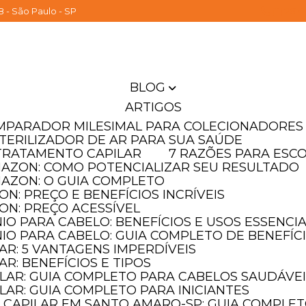
8 - São Paulo - SP
(11) 261
BLOG
 TOOLS!
 TOOLS!
 TOOLS!
ARTIGOS
OMPARADOR MILESIMAL PARA COLECIONADORES
ra disponível no Brasil.
ra disponível no Brasil.
ra disponível no Brasil.
STERILIZADOR DE AR PARA SUA SAÚDE
T TRATAMENTO CAPILAR
7 RAZÕES PARA ESC
MAZON: COMO POTENCIALIZAR SEU RESULTADO
MAZON: O GUIA COMPLETO
N: PREÇO E BENEFÍCIOS INCRÍVEIS
ON: PREÇO ACESSÍVEL
IO PARA CABELO: BENEFÍCIOS E USOS ESSENCIA
IO PARA CABELO: GUIA COMPLETO DE BENEFÍC
AR: 5 VANTAGENS IMPERDÍVEIS
AR: BENEFÍCIOS E TIPOS
ILAR: GUIA COMPLETO PARA CABELOS SAUDÁVE
LAR: GUIA COMPLETO PARA INICIANTES
 CAPILAR EM SANTO AMARO-SP: GUIA COMPLE