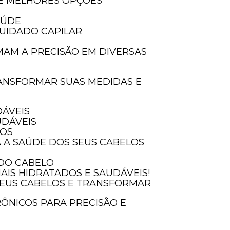
 E MELHORES OPÇÕES
AÚDE
UIDADO CAPILAR
DÁVEIS
UDÁVEIS
INSTRUMENTO DE
EM
SOS
MEDIÇÃO ELETRÔNICO
A A SAÚDE DOS SEUS CABELOS
 DO CABELO
AIS HIDRATADOS E SAUDÁVEIS!