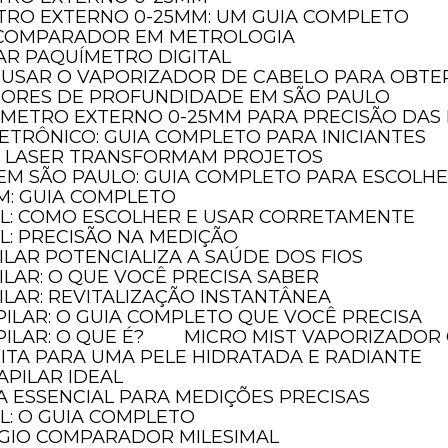
TRO EXTERNO 0-25MM: UM GUIA COMPLETO
NDEREÇO
AST COMERC
O COMPARADOR EM METROLOGIA
ua Benedito Fernandes, 545, 14º andar Cj. 1408
(11) 2614-004
AR PAQUÍMETRO DIGITAL
nto Amaro - São Paulo - CEP: 04746-110
(11) 95780-124
 USAR O VAPORIZADOR DE CABELO PARA OBTER
RÁRIO DE ATENDIMENTO
edilson@ast
DORES DE PROFUNDIDADE EM SÃO PAULO
 Segunda à Sexta das 09h às 17h30
SIGA-NOS
ÔMETRO EXTERNO 0-25MM PARA PRECISÃO DAS
ETRÔNICO: GUIA COMPLETO PARA INICIANTES
A LASER TRANSFORMAM PROJETOS
EM SÃO PAULO: GUIA COMPLETO PARA ESCOLH
M: GUIA COMPLETO
AL: COMO ESCOLHER E USAR CORRETAMENTE
L: PRECISÃO NA MEDIÇÃO
ILAR POTENCIALIZA A SAÚDE DOS FIOS
ILAR: O QUE VOCÊ PRECISA SABER
ILAR: REVITALIZAÇÃO INSTANTÂNEA
PILAR: O GUIA COMPLETO QUE VOCÊ PRECISA
ILAR: O QUE É?
MICRO MIST VAPORIZADOR 
FEITA PARA UMA PELE HIDRATADA E RADIANTE
APILAR IDEAL
A ESSENCIAL PARA MEDIÇÕES PRECISAS
L: O GUIA COMPLETO
ÓGIO COMPARADOR MILESIMAL