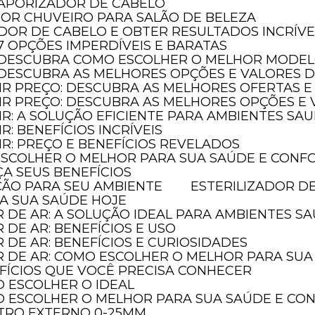
 VAPORIZADOR DE CABELO
HOR CHUVEIRO PARA SALÃO DE BELEZA
ADOR DE CABELO E OBTER RESULTADOS INCRÍVE
 7 OPÇÕES IMPERDÍVEIS E BARATAS
O: DESCUBRA COMO ESCOLHER O MELHOR MODE
: DESCUBRA AS MELHORES OPÇÕES E VALORES 
AIR PREÇO: DESCUBRA AS MELHORES OFERTAS E
LAIR PREÇO: DESCUBRA AS MELHORES OPÇÕES 
AIR: A SOLUÇÃO EFICIENTE PARA AMBIENTES SA
IR: BENEFÍCIOS INCRÍVEIS
AIR: PREÇO E BENEFÍCIOS REVELADOS
 ESCOLHER O MELHOR PARA SUA SAÚDE E CONF
ÇA SEUS BENEFÍCIOS
EÇÃO PARA SEU AMBIENTE
ESTERILIZADOR D
JA SUA SAÚDE HOJE
R DE AR: A SOLUÇÃO IDEAL PARA AMBIENTES S
R DE AR: BENEFÍCIOS E USO
R DE AR: BENEFÍCIOS E CURIOSIDADES
OR DE AR: COMO ESCOLHER O MELHOR PARA SU
NEFÍCIOS QUE VOCÊ PRECISA CONHECER
O ESCOLHER O IDEAL
MO ESCOLHER O MELHOR PARA SUA SAÚDE E C
TRO EXTERNO 0-25MM