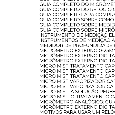
GUIA COMPLETO DO MICRÔME
E
GUIA COMPLETO DO RELÓGI
R
GUIA COMPLETO PARA COMPR
Sa
GUIA COMPLETO SOBRE COMO
HO
GUIA COMPLETO SOBRE MEDI
De
GUIA COMPLETO SOBRE MICR
INSTRUMENTO DE MEDIÇÃO EL
INSTRUMENTOS DE MEDIÇÃO 
MEDIDOR DE PROFUNDIDADE 
MICRÔMETRO EXTERNO 0-25M
MICRÔMETRO EXTERNO DIGIT
MICRÔMETRO EXTERNO DIGITA
Copyright © Ast Comercial. (Lei 9610 de 19/02/1998)
MICRO MIST TRATAMENTO CAP
MICRO MIST TRATAMENTO CAP
MICRO MIST TRATAMENTO CAP
MICRO MIST VAPORIZADOR CA
MICRO MIST VAPORIZADOR CAP
MICRO MIST: A SOLUÇÃO PER
MICRO MIST: O TRATAMENTO C
MICRÔMETRO ANALÓGICO: GUI
MICRÔMETRO EXTERNO DIGITA
MOTIVOS PARA USAR UM REL