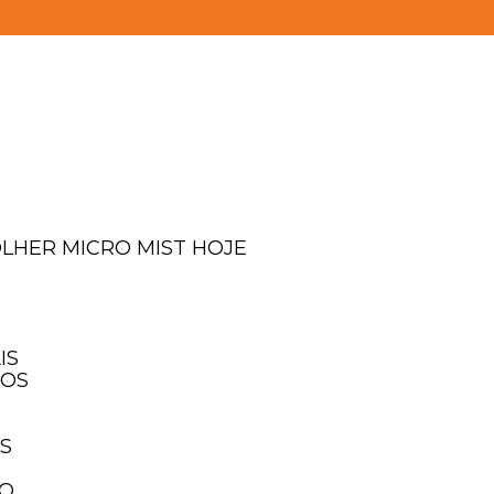
4-0043
(11) 95780-1241
edilson@asttools.com.br
OLHER MICRO MIST HOJE
IS
IOS
IS
TO