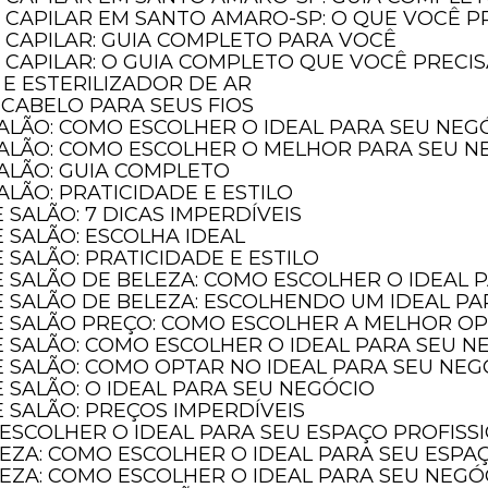
 CAPILAR EM SANTO AMARO-SP: O QUE VOCÊ P
 CAPILAR: GUIA COMPLETO PARA VOCÊ
CAPILAR: O GUIA COMPLETO QUE VOCÊ PRECI
 E ESTERILIZADOR DE AR
 CABELO PARA SEUS FIOS
SALÃO: COMO ESCOLHER O IDEAL PARA SEU NEG
SALÃO: COMO ESCOLHER O MELHOR PARA SEU N
SALÃO: GUIA COMPLETO
ALÃO: PRATICIDADE E ESTILO
 SALÃO: 7 DICAS IMPERDÍVEIS
Ast Comer
 SALÃO: ESCOLHA IDEAL
 SALÃO: PRATICIDADE E ESTILO
E SALÃO DE BELEZA: COMO ESCOLHER O IDEAL 
A ASTtools, é a divisão de fe
E SALÃO DE BELEZA: ESCOLHENDO UM IDEAL P
Exterior Ltda., e foi criada pa
DE SALÃO PREÇO: COMO ESCOLHER A MELHOR O
medição e controle de qualid
E SALÃO: COMO ESCOLHER O IDEAL PARA SEU N
para atender as necessidade
E SALÃO: COMO OPTAR NO IDEAL PARA SEU NEG
benefício do mercado mundia
 SALÃO: O IDEAL PARA SEU NEGÓCIO
 SALÃO: PREÇOS IMPERDÍVEIS
 ESCOLHER O IDEAL PARA SEU ESPAÇO PROFISS
Saiba mais
LEZA: COMO ESCOLHER O IDEAL PARA SEU ESPA
LEZA: COMO ESCOLHER O IDEAL PARA SEU NEGÓ