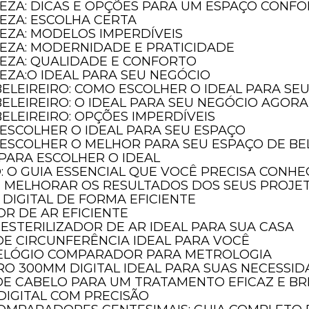
LEZA: DICAS E OPÇÕES PARA UM ESPAÇO CONF
LEZA: ESCOLHA CERTA
LEZA: MODELOS IMPERDÍVEIS
LEZA: MODERNIDADE E PRATICIDADE
LEZA: QUALIDADE E CONFORTO
LEZA:O IDEAL PARA SEU NEGÓCIO
Nossas principais
marcas
BELEIREIRO: COMO ESCOLHER O IDEAL PARA SE
BELEIREIRO: O IDEAL PARA SEU NEGÓCIO AGORA
ELEIREIRO: OPÇÕES IMPERDÍVEIS
 ESCOLHER O IDEAL PARA SEU ESPAÇO
 ESCOLHER O MELHOR PARA SEU ESPAÇO DE BE
 PARA ESCOLHER O IDEAL
O: O GUIA ESSENCIAL QUE VOCÊ PRECISA CONH
E MELHORAR OS RESULTADOS DOS SEUS PROJE
DIGITAL DE FORMA EFICIENTE
OR DE AR EFICIENTE
ESTERILIZADOR DE AR IDEAL PARA SUA CASA
DE CIRCUNFERÊNCIA IDEAL PARA VOCÊ
RELÓGIO COMPARADOR PARA METROLOGIA
nfira abaixo as
nossas categori
O 300MM DIGITAL IDEAL PARA SUAS NECESSI
DE CABELO PARA UM TRATAMENTO EFICAZ E BR
DIGITAL COM PRECISÃO