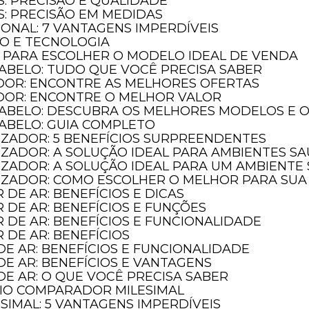
S: PRECISÃO E QUALIDADE
S: PRECISÃO EM MEDIDAS
IONAL: 7 VANTAGENS IMPERDÍVEIS
ÃO E TECNOLOGIA
O PARA ESCOLHER O MODELO IDEAL DE VENDA
ABELO: TUDO QUE VOCÊ PRECISA SABER
DOR: ENCONTRE AS MELHORES OFERTAS
DOR: ENCONTRE O MELHOR VALOR
CABELO: DESCUBRA OS MELHORES MODELOS E 
CABELO: GUIA COMPLETO
LIZADOR: 5 BENEFÍCIOS SURPREENDENTES
LIZADOR: A SOLUÇÃO IDEAL PARA AMBIENTES S
ILIZADOR: A SOLUÇÃO IDEAL PARA UM AMBIENTE
ILIZADOR: COMO ESCOLHER O MELHOR PARA SU
 DE AR: BENEFÍCIOS E DICAS
R DE AR: BENEFÍCIOS E FUNÇÕES
R DE AR: BENEFÍCIOS E FUNCIONALIDADE
R DE AR: BENEFÍCIOS
DE AR: BENEFÍCIOS E FUNCIONALIDADE
DE AR: BENEFÍCIOS E VANTAGENS
DE AR: O QUE VOCÊ PRECISA SABER
GIO COMPARADOR MILESIMAL
IMAL: 5 VANTAGENS IMPERDÍVEIS