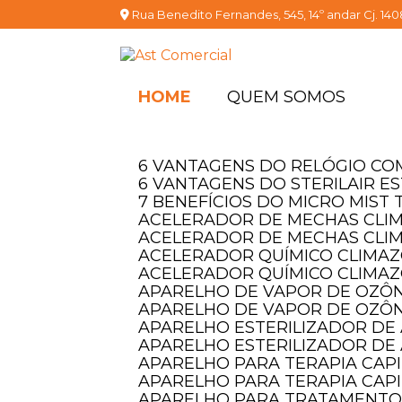
Rua Benedito Fernandes, 545, 14º andar Cj. 140
HOME
QUEM SOMOS
BEM VINDO À
BEM VINDO À
BEM VINDO À
AST
AST
AST
6 VANTAGENS DO RELÓGIO C
Tecnologia alemã com qualidade garantida ago
Tecnologia alemã com qualidade garantida ago
Tecnologia alemã com qualidade garantida ago
6 VANTAGENS DO STERILAIR E
7 BENEFÍCIOS DO MICRO MIS
FALE CONOSCO
FALE CONOSCO
FALE CONOSCO
ACELERADOR DE MECHAS CLI
ACELERADOR DE MECHAS CLI
ACELERADOR QUÍMICO CLIMAZO
ACELERADOR QUÍMICO CLIMAZ
APARELHO DE VAPOR DE OZÔN
APARELHO DE VAPOR DE OZÔN
APARELHO ESTERILIZADOR DE 
APARELHO ESTERILIZADOR DE 
APARELHO PARA TERAPIA CAP
APARELHO PARA TERAPIA CAPI
APARELHO PARA TRATAMENTO