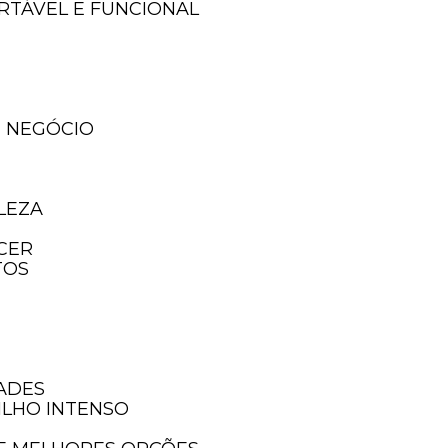
ORTÁVEL E FUNCIONAL
U NEGÓCIO
LEZA
ECER
TOS
as!
DADES
ILHO INTENSO