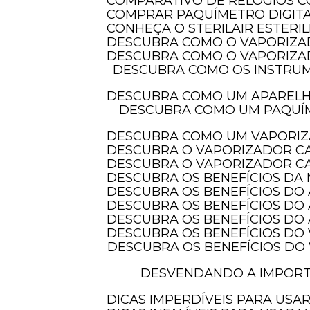
COMPARATIVO DE RELÓGIOS 
COMPRAR PAQUÍMETRO DIGITAL
CONHEÇA O STERILAIR ESTERI
DESCUBRA COMO O VAPORIZA
DESCUBRA COMO O VAPORIZA
DESCUBRA COMO OS INSTRUMENTOS DE MEDIÇÃO ELETRÔNICOS TRANSFORMAM A PRECISÃO EM DIVERSAS
DESCUBRA COMO UM APAREL
DESCUBRA COMO UM PAQUÍMETRO DIGITAL COM PROTEÇÃO IP-54 PODE TRANSFORMAR SUAS MEDIDAS E
DESCUBRA COMO UM VAPORIZ
DESCUBRA O VAPORIZADOR C
DESCUBRA O VAPORIZADOR CA
INSTRUMENTOS DE
DESCUBRA OS BENEFÍCIOS DA
MEDIÇÃO EM SÃO PAULO
DESCUBRA OS BENEFÍCIOS DO
DESCUBRA OS BENEFÍCIOS DO
DESCUBRA OS BENEFÍCIOS D
DESCUBRA OS BENEFÍCIOS DO
DESCUBRA OS BENEFÍCIOS DO VAPORIZADOR DE OZÔNIO PARA CUIDAR DOS SEUS CABELOS E TRANSFORMAR
DESVENDANDO A IMPORTÂNCIA DOS INSTRUMENTOS DE MEDIÇÃO ELETRÔNICOS PARA PRECISÃO E
DICAS IMPERDÍVEIS PARA US