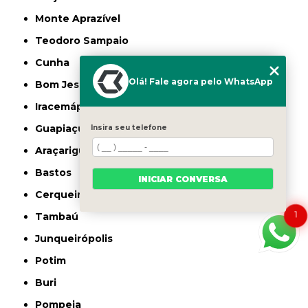
Monte Aprazível
Teodoro Sampaio
Cunha
Olá! Fale agora pelo WhatsApp
Bom Jesus dos Perdões
Iracemápolis
Guapiaçu
Insira seu telefone
Araçariguama
Bastos
INICIAR CONVERSA
Cerqueira César
1
Tambaú
Junqueirópolis
Potim
Buri
Pompeia