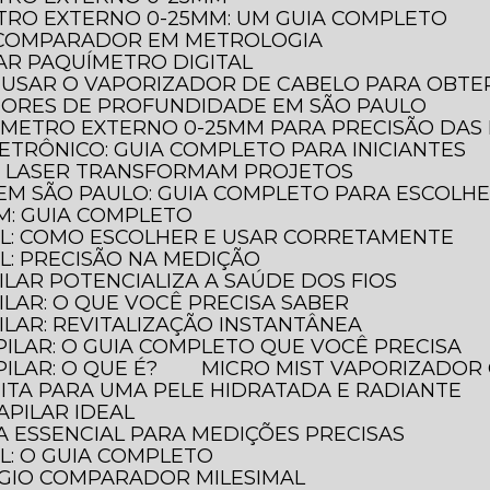
TRO EXTERNO 0-25MM: UM GUIA COMPLETO
O COMPARADOR EM METROLOGIA
AR PAQUÍMETRO DIGITAL
 USAR O VAPORIZADOR DE CABELO PARA OBTER
DORES DE PROFUNDIDADE EM SÃO PAULO
ÔMETRO EXTERNO 0-25MM PARA PRECISÃO DAS
ETRÔNICO: GUIA COMPLETO PARA INICIANTES
A LASER TRANSFORMAM PROJETOS
EM SÃO PAULO: GUIA COMPLETO PARA ESCOLH
M: GUIA COMPLETO
AL: COMO ESCOLHER E USAR CORRETAMENTE
L: PRECISÃO NA MEDIÇÃO
ILAR POTENCIALIZA A SAÚDE DOS FIOS
ILAR: O QUE VOCÊ PRECISA SABER
ILAR: REVITALIZAÇÃO INSTANTÂNEA
PILAR: O GUIA COMPLETO QUE VOCÊ PRECISA
ILAR: O QUE É?
MICRO MIST VAPORIZADOR 
FEITA PARA UMA PELE HIDRATADA E RADIANTE
APILAR IDEAL
A ESSENCIAL PARA MEDIÇÕES PRECISAS
L: O GUIA COMPLETO
ÓGIO COMPARADOR MILESIMAL