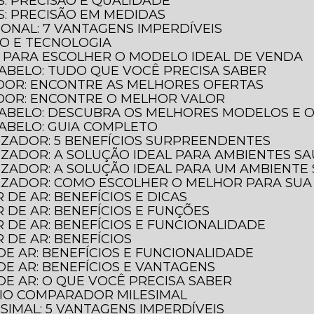
S: PRECISÃO E QUALIDADE
S: PRECISÃO EM MEDIDAS
IONAL: 7 VANTAGENS IMPERDÍVEIS
ÃO E TECNOLOGIA
O PARA ESCOLHER O MODELO IDEAL DE VENDA
ABELO: TUDO QUE VOCÊ PRECISA SABER
DOR: ENCONTRE AS MELHORES OFERTAS
DOR: ENCONTRE O MELHOR VALOR
CABELO: DESCUBRA OS MELHORES MODELOS E 
CABELO: GUIA COMPLETO
LIZADOR: 5 BENEFÍCIOS SURPREENDENTES
LIZADOR: A SOLUÇÃO IDEAL PARA AMBIENTES S
ILIZADOR: A SOLUÇÃO IDEAL PARA UM AMBIENTE
ILIZADOR: COMO ESCOLHER O MELHOR PARA SU
 DE AR: BENEFÍCIOS E DICAS
R DE AR: BENEFÍCIOS E FUNÇÕES
R DE AR: BENEFÍCIOS E FUNCIONALIDADE
R DE AR: BENEFÍCIOS
DE AR: BENEFÍCIOS E FUNCIONALIDADE
DE AR: BENEFÍCIOS E VANTAGENS
DE AR: O QUE VOCÊ PRECISA SABER
GIO COMPARADOR MILESIMAL
IMAL: 5 VANTAGENS IMPERDÍVEIS