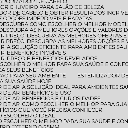
 VAPORIZADOR DE CABELO
HOR CHUVEIRO PARA SALÃO DE BELEZA
ADOR DE CABELO E OBTER RESULTADOS INCRÍVE
 7 OPÇÕES IMPERDÍVEIS E BARATAS
O: DESCUBRA COMO ESCOLHER O MELHOR MODE
: DESCUBRA AS MELHORES OPÇÕES E VALORES 
AIR PREÇO: DESCUBRA AS MELHORES OFERTAS E
LAIR PREÇO: DESCUBRA AS MELHORES OPÇÕES 
AIR: A SOLUÇÃO EFICIENTE PARA AMBIENTES SA
IR: BENEFÍCIOS INCRÍVEIS
AIR: PREÇO E BENEFÍCIOS REVELADOS
 ESCOLHER O MELHOR PARA SUA SAÚDE E CONF
ÇA SEUS BENEFÍCIOS
EÇÃO PARA SEU AMBIENTE
ESTERILIZADOR D
JA SUA SAÚDE HOJE
R DE AR: A SOLUÇÃO IDEAL PARA AMBIENTES S
R DE AR: BENEFÍCIOS E USO
R DE AR: BENEFÍCIOS E CURIOSIDADES
OR DE AR: COMO ESCOLHER O MELHOR PARA SU
NEFÍCIOS QUE VOCÊ PRECISA CONHECER
O ESCOLHER O IDEAL
MO ESCOLHER O MELHOR PARA SUA SAÚDE E C
TRO EXTERNO 0-25MM