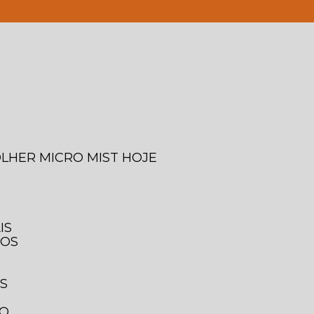
4-0043
(11) 95780-1241
edilson@asttools.com.br
OLHER MICRO MIST HOJE
IS
IOS
IS
TO