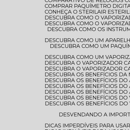
COMPARATIVO DE RELÓGIOS 
COMPRAR PAQUÍMETRO DIGITAL
CONHEÇA O STERILAIR ESTERI
DESCUBRA COMO O VAPORIZA
DESCUBRA COMO O VAPORIZA
DESCUBRA COMO OS INSTRUMENTOS DE MEDIÇÃO ELETRÔNICOS TRANSFORMAM A PRECISÃO EM DIVERSAS
DESCUBRA COMO UM APAREL
DESCUBRA COMO UM PAQUÍMETRO DIGITAL COM PROTEÇÃO IP-54 PODE TRANSFORMAR SUAS MEDIDAS E
DESCUBRA COMO UM VAPORIZ
DESCUBRA O VAPORIZADOR C
DESCUBRA O VAPORIZADOR CA
DESCUBRA OS BENEFÍCIOS DA
DESCUBRA OS BENEFÍCIOS DO
DESCUBRA OS BENEFÍCIOS DO
DESCUBRA OS BENEFÍCIOS D
DESCUBRA OS BENEFÍCIOS DO
DESCUBRA OS BENEFÍCIOS DO VAPORIZADOR DE OZÔNIO PARA CUIDAR DOS SEUS CABELOS E TRANSFORMAR
DESVENDANDO A IMPORTÂNCIA DOS INSTRUMENTOS DE MEDIÇÃO ELETRÔNICOS PARA PRECISÃO E
DICAS IMPERDÍVEIS PARA US