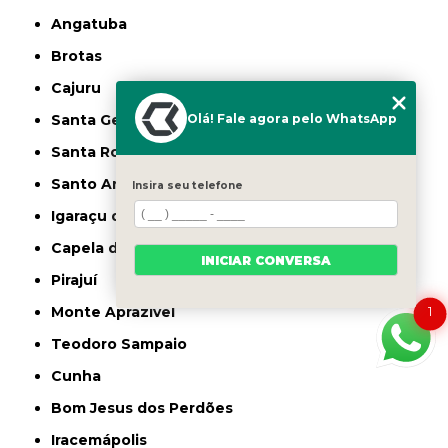
Angatuba
Brotas
Cajuru
Olá! Fale agora pelo WhatsApp
Santa Gertrudes
Santa Rosa de Viterbo
Santo Antônio de Posse
Insira seu telefone
Igaraçu do Tietê
Capela do Alto
INICIAR CONVERSA
Pirajuí
Monte Aprazível
1
Teodoro Sampaio
Cunha
Bom Jesus dos Perdões
Iracemápolis