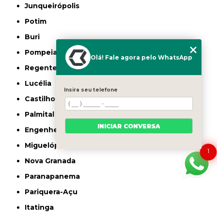
Junqueirópolis
Potim
Buri
Pompeia
Olá! Fale agora pelo WhatsApp
Regente Feijó
Lucélia
Insira seu telefone
Castilho
Palmital
INICIAR CONVERSA
Engenheiro Coelho
Miguelópolis
1
Nova Granada
Paranapanema
Pariquera-Açu
Itatinga