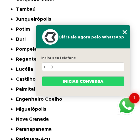
Tambaú
Junqueirópolis
Potim
Olá! Fale agora pelo WhatsApp
Buri
Pompeia
Insira seu telefone
Regente Feijó
Lucélia
Castilho
INICIAR CONVERSA
Palmital
1
Engenheiro Coelho
Miguelópolis
Nova Granada
Paranapanema
Pariquera-Açu