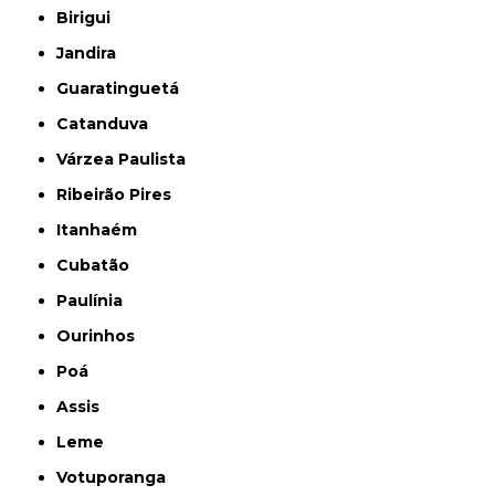
Birigui
Jandira
Guaratinguetá
Catanduva
Várzea Paulista
Ribeirão Pires
Itanhaém
Cubatão
Paulínia
Ourinhos
Poá
Assis
Leme
Votuporanga