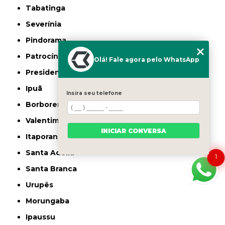
Tabatinga
Severínia
Pindorama
Patrocínio Paulista
Olá! Fale agora pelo WhatsApp
Presidente Bernardes
Ipuã
Insira seu telefone
Borborema
Valentim Gentil
INICIAR CONVERSA
Itaporanga
Santa Adélia
1
Santa Branca
Urupês
Morungaba
Ipaussu