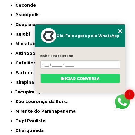
Caconde
Pradópolis
Guapiara
Itajobi
Olá! Fale agora pelo WhatsApp
Macatuba
Altinópolis
Insira seu telefone
Cafelândia
Fartura
INICIAR CONVERSA
Itirapina
Jacupiranga
1
São Lourenço da Serra
Mirante do Paranapanema
Tupi Paulista
Charqueada