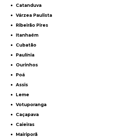
Catanduva
Várzea Paulista
Ribeirão Pires
Itanhaém
Cubatão
Paulínia
Ourinhos
Poá
Assis
Leme
Votuporanga
Caçapava
Caieiras
Mairiporã