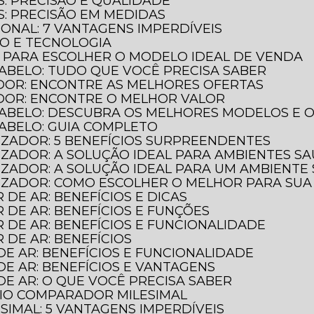
S: PRECISÃO E QUALIDADE
S: PRECISÃO EM MEDIDAS
IONAL: 7 VANTAGENS IMPERDÍVEIS
ÃO E TECNOLOGIA
O PARA ESCOLHER O MODELO IDEAL DE VENDA
ABELO: TUDO QUE VOCÊ PRECISA SABER
DOR: ENCONTRE AS MELHORES OFERTAS
DOR: ENCONTRE O MELHOR VALOR
CABELO: DESCUBRA OS MELHORES MODELOS E 
CABELO: GUIA COMPLETO
LIZADOR: 5 BENEFÍCIOS SURPREENDENTES
LIZADOR: A SOLUÇÃO IDEAL PARA AMBIENTES S
ILIZADOR: A SOLUÇÃO IDEAL PARA UM AMBIENTE
ILIZADOR: COMO ESCOLHER O MELHOR PARA SU
 DE AR: BENEFÍCIOS E DICAS
R DE AR: BENEFÍCIOS E FUNÇÕES
R DE AR: BENEFÍCIOS E FUNCIONALIDADE
R DE AR: BENEFÍCIOS
DE AR: BENEFÍCIOS E FUNCIONALIDADE
DE AR: BENEFÍCIOS E VANTAGENS
DE AR: O QUE VOCÊ PRECISA SABER
GIO COMPARADOR MILESIMAL
IMAL: 5 VANTAGENS IMPERDÍVEIS