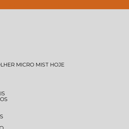
4-0043
(11) 95780-1241
edilson@asttools.com.br
OLHER MICRO MIST HOJE
IS
IOS
IS
TO