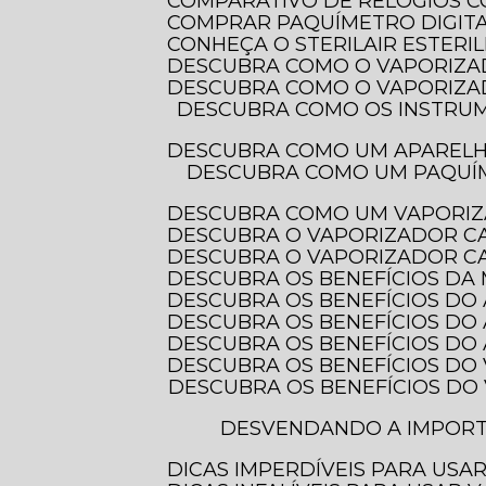
COMPARATIVO DE RELÓGIOS 
COMPRAR PAQUÍMETRO DIGITAL
CONHEÇA O STERILAIR ESTERI
DESCUBRA COMO O VAPORIZA
DESCUBRA COMO O VAPORIZA
DESCUBRA COMO OS INSTRUMENTOS DE MEDIÇÃO ELETRÔNICOS TRANSFORMAM A PRECISÃO EM DIVERSAS
DESCUBRA COMO UM APAREL
DESCUBRA COMO UM PAQUÍMETRO DIGITAL COM PROTEÇÃO IP-54 PODE TRANSFORMAR SUAS MEDIDAS E
DESCUBRA COMO UM VAPORIZ
DESCUBRA O VAPORIZADOR C
DESCUBRA O VAPORIZADOR CA
DESCUBRA OS BENEFÍCIOS DA
DESCUBRA OS BENEFÍCIOS DO
DESCUBRA OS BENEFÍCIOS DO
DESCUBRA OS BENEFÍCIOS D
DESCUBRA OS BENEFÍCIOS DO
DESCUBRA OS BENEFÍCIOS DO VAPORIZADOR DE OZÔNIO PARA CUIDAR DOS SEUS CABELOS E TRANSFORMAR
DESVENDANDO A IMPORTÂNCIA DOS INSTRUMENTOS DE MEDIÇÃO ELETRÔNICOS PARA PRECISÃO E
DICAS IMPERDÍVEIS PARA US