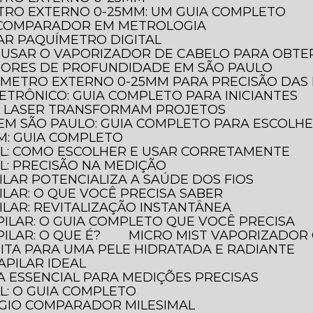
TRO EXTERNO 0-25MM: UM GUIA COMPLETO
O COMPARADOR EM METROLOGIA
AR PAQUÍMETRO DIGITAL
 USAR O VAPORIZADOR DE CABELO PARA OBTER
DORES DE PROFUNDIDADE EM SÃO PAULO
ÔMETRO EXTERNO 0-25MM PARA PRECISÃO DAS
ETRÔNICO: GUIA COMPLETO PARA INICIANTES
A LASER TRANSFORMAM PROJETOS
EM SÃO PAULO: GUIA COMPLETO PARA ESCOLH
M: GUIA COMPLETO
AL: COMO ESCOLHER E USAR CORRETAMENTE
L: PRECISÃO NA MEDIÇÃO
ILAR POTENCIALIZA A SAÚDE DOS FIOS
ILAR: O QUE VOCÊ PRECISA SABER
ILAR: REVITALIZAÇÃO INSTANTÂNEA
PILAR: O GUIA COMPLETO QUE VOCÊ PRECISA
ILAR: O QUE É?
MICRO MIST VAPORIZADOR 
FEITA PARA UMA PELE HIDRATADA E RADIANTE
APILAR IDEAL
A ESSENCIAL PARA MEDIÇÕES PRECISAS
L: O GUIA COMPLETO
ÓGIO COMPARADOR MILESIMAL