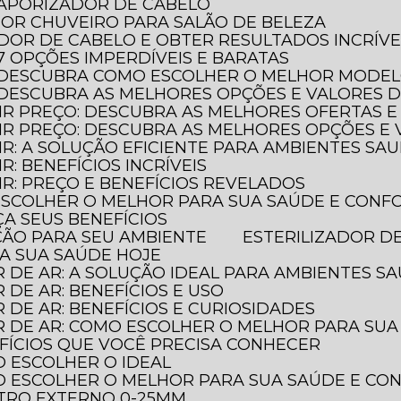
 VAPORIZADOR DE CABELO
HOR CHUVEIRO PARA SALÃO DE BELEZA
ADOR DE CABELO E OBTER RESULTADOS INCRÍVE
 7 OPÇÕES IMPERDÍVEIS E BARATAS
O: DESCUBRA COMO ESCOLHER O MELHOR MODE
: DESCUBRA AS MELHORES OPÇÕES E VALORES 
AIR PREÇO: DESCUBRA AS MELHORES OFERTAS E
LAIR PREÇO: DESCUBRA AS MELHORES OPÇÕES 
AIR: A SOLUÇÃO EFICIENTE PARA AMBIENTES SA
IR: BENEFÍCIOS INCRÍVEIS
AIR: PREÇO E BENEFÍCIOS REVELADOS
 ESCOLHER O MELHOR PARA SUA SAÚDE E CONF
ÇA SEUS BENEFÍCIOS
EÇÃO PARA SEU AMBIENTE
ESTERILIZADOR D
JA SUA SAÚDE HOJE
R DE AR: A SOLUÇÃO IDEAL PARA AMBIENTES S
R DE AR: BENEFÍCIOS E USO
R DE AR: BENEFÍCIOS E CURIOSIDADES
OR DE AR: COMO ESCOLHER O MELHOR PARA SU
NEFÍCIOS QUE VOCÊ PRECISA CONHECER
O ESCOLHER O IDEAL
MO ESCOLHER O MELHOR PARA SUA SAÚDE E C
TRO EXTERNO 0-25MM