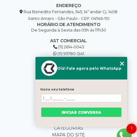
ENDEREÇO
Rua Benedito Fernandes, 545, 14º andar Cj. 1408
Santo Amaro - São Paulo - CEP: 04746-110
HORÁRIO DE ATENDIMENTO
De Segunda à Sexta das 09h às 17h30
AST COMERCIAL
(11) 2614-0043
(11) 95780-1241
edilson@asttools.com.br
SIGA-NOS
Olá! Fale agora pelo WhatsApp
MENU
Insira seu telefone
HOME
QUEM SOMOS
BLOG
INICIAR CONVERSA
PRODUTOS
CONTATO
CATEGORIAS
1
MAPA DO SITE