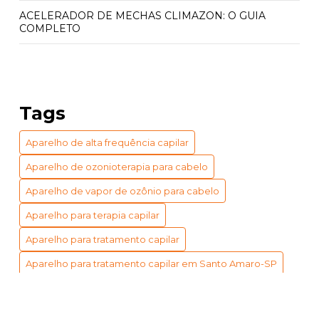
ACELERADOR DE MECHAS CLIMAZON: O GUIA
COMPLETO
ACELERADOR QUÍMICO CLIMAZON: PREÇO E
BENEFÍCIOS INCRÍVEIS
ACELERADOR QUÍMICO CLIMAZON: PREÇO
Tags
ACESSÍVEL
Aparelho de alta frequência capilar
APARELHO DE VAPOR DE OZÔNIO PARA CABELO:
BENEFÍCIOS E USOS ESSENCIAIS
Aparelho de ozonioterapia para cabelo
APARELHO DE VAPOR DE OZÔNIO PARA CABELO:
Aparelho de vapor de ozônio para cabelo
GUIA COMPLETO DE BENEFÍCIOS
Aparelho para terapia capilar
APARELHO ESTERILIZADOR DE AR: 5 VANTAGENS
Aparelho para tratamento capilar
IMPERDÍVEIS
Aparelho para tratamento capilar em Santo Amaro-SP
APARELHO ESTERILIZADOR DE AR: BENEFÍCIOS E
Climazon para cabeleireiro
Indústria
Industrial
TIPOS
Indústria
Instrumento de medição eletrônico