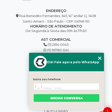
ENDEREÇO
Rua Benedito Fernandes, 545, 14º andar Cj. 1408
Santo Amaro - São Paulo - CEP: 04746-110
HORÁRIO DE ATENDIMENTO
De Segunda à Sexta das 09h às 17h30
AST COMERCIAL
(11) 2614-0043
(11) 95780-1241
edilson@asttools.com.br
SIGA-NOS
Olá! Fale agora pelo WhatsApp
MENU
Insira seu telefone
HOME
QUEM SOMOS
BLOG
INICIAR CONVERSA
PRODUTOS
CONTATO
CATEGORIAS
1