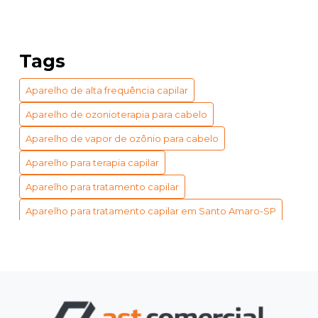
ACELERADOR QUÍMICO CLIMAZON: PREÇO E
BENEFÍCIOS INCRÍVEIS
ACELERADOR QUÍMICO CLIMAZON: PREÇO
Tags
ACESSÍVEL
Aparelho de alta frequência capilar
APARELHO DE VAPOR DE OZÔNIO PARA CABELO:
BENEFÍCIOS E USOS ESSENCIAIS
Aparelho de ozonioterapia para cabelo
APARELHO DE VAPOR DE OZÔNIO PARA CABELO:
Aparelho de vapor de ozônio para cabelo
GUIA COMPLETO DE BENEFÍCIOS
Aparelho para terapia capilar
APARELHO ESTERILIZADOR DE AR: 5 VANTAGENS
Aparelho para tratamento capilar
IMPERDÍVEIS
Aparelho para tratamento capilar em Santo Amaro-SP
APARELHO ESTERILIZADOR DE AR: BENEFÍCIOS E
Climazon para cabeleireiro
Indústria
Industrial
TIPOS
Indústria
Instrumento de medição eletrônico
APARELHO PARA TERAPIA CAPILAR: GUIA
COMPLETO PARA CABELOS SAUDÁVEIS
Instrumentos de medição a laser
Medidor de circunferência
APARELHO PARA TERAPIA CAPILAR: GUIA