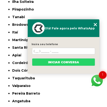
Ilha Solteira
Pirapozinho
Tanabi
Brodowski
Olá! Fale agora pelo WhatsApp
Itaí
Martinópolis
Insira seu telefone
Santa Rita do Passa Quatro
Apiaí
INICIAR CONVERSA
Cordeirópolis
Dois Córregos
1
Taquarituba
Valparaíso
Pereira Barreto
Angatuba