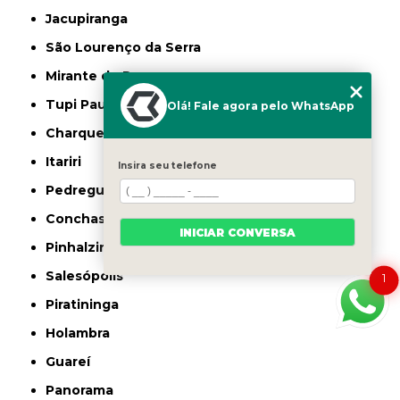
Jacupiranga
São Lourenço da Serra
Mirante do Paranapanema
Tupi Paulista
Olá! Fale agora pelo WhatsApp
Charqueada
Itariri
Insira seu telefone
Pedregulho
Conchas
INICIAR CONVERSA
Pinhalzinho
Salesópolis
1
Piratininga
Holambra
Guareí
Panorama