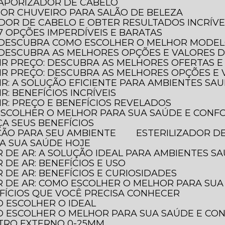
 VAPORIZADOR DE CABELO
HOR CHUVEIRO PARA SALÃO DE BELEZA
ADOR DE CABELO E OBTER RESULTADOS INCRÍVE
 7 OPÇÕES IMPERDÍVEIS E BARATAS
O: DESCUBRA COMO ESCOLHER O MELHOR MODE
: DESCUBRA AS MELHORES OPÇÕES E VALORES 
AIR PREÇO: DESCUBRA AS MELHORES OFERTAS E
LAIR PREÇO: DESCUBRA AS MELHORES OPÇÕES 
AIR: A SOLUÇÃO EFICIENTE PARA AMBIENTES SA
IR: BENEFÍCIOS INCRÍVEIS
AIR: PREÇO E BENEFÍCIOS REVELADOS
 ESCOLHER O MELHOR PARA SUA SAÚDE E CONF
ÇA SEUS BENEFÍCIOS
EÇÃO PARA SEU AMBIENTE
ESTERILIZADOR D
JA SUA SAÚDE HOJE
R DE AR: A SOLUÇÃO IDEAL PARA AMBIENTES S
R DE AR: BENEFÍCIOS E USO
R DE AR: BENEFÍCIOS E CURIOSIDADES
OR DE AR: COMO ESCOLHER O MELHOR PARA SU
NEFÍCIOS QUE VOCÊ PRECISA CONHECER
O ESCOLHER O IDEAL
MO ESCOLHER O MELHOR PARA SUA SAÚDE E C
TRO EXTERNO 0-25MM