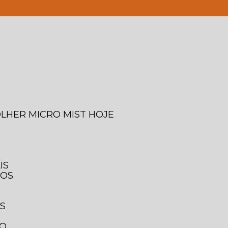
4-0043
(11) 95780-1241
edilson@asttools.com.br
OLHER MICRO MIST HOJE
IS
IOS
IS
TO