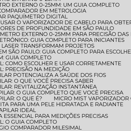
TRO EXTERNO 0-25MM: UM GUIA COMPLETO
O COMPARADOR EM METROLOGIA
AR PAQUÍMETRO DIGITAL
 USAR O VAPORIZADOR DE CABELO PARA OBTER
DORES DE PROFUNDIDADE EM SÃO PAULO
ÔMETRO EXTERNO 0-25MM PARA PRECISÃO DAS
ETRÔNICO: GUIA COMPLETO PARA INICIANTES
A LASER TRANSFORMAM PROJETOS
EM SÃO PAULO: GUIA COMPLETO PARA ESCOLH
M: GUIA COMPLETO
AL: COMO ESCOLHER E USAR CORRETAMENTE
L: PRECISÃO NA MEDIÇÃO
ILAR POTENCIALIZA A SAÚDE DOS FIOS
ILAR: O QUE VOCÊ PRECISA SABER
ILAR: REVITALIZAÇÃO INSTANTÂNEA
PILAR: O GUIA COMPLETO QUE VOCÊ PRECISA
ILAR: O QUE É?
MICRO MIST VAPORIZADOR 
FEITA PARA UMA PELE HIDRATADA E RADIANTE
APILAR IDEAL
A ESSENCIAL PARA MEDIÇÕES PRECISAS
L: O GUIA COMPLETO
ÓGIO COMPARADOR MILESIMAL