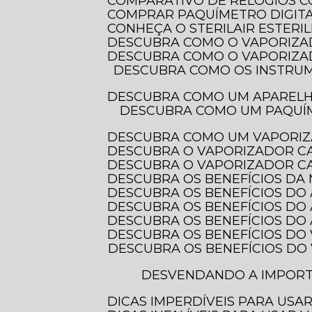
COMPARATIVO DE RELÓGIOS 
COMPRAR PAQUÍMETRO DIGITAL
CONHEÇA O STERILAIR ESTERI
DESCUBRA COMO O VAPORIZA
DESCUBRA COMO O VAPORIZA
DESCUBRA COMO OS INSTRUMENTOS DE MEDIÇÃO ELETRÔNICOS TRANSFORMAM A PRECISÃO EM DIVERSAS
DESCUBRA COMO UM APAREL
DESCUBRA COMO UM PAQUÍMETRO DIGITAL COM PROTEÇÃO IP-54 PODE TRANSFORMAR SUAS MEDIDAS E
DESCUBRA COMO UM VAPORIZ
DESCUBRA O VAPORIZADOR C
DESCUBRA O VAPORIZADOR CA
DESCUBRA OS BENEFÍCIOS DA
DESCUBRA OS BENEFÍCIOS DO
DESCUBRA OS BENEFÍCIOS DO
DESCUBRA OS BENEFÍCIOS D
DESCUBRA OS BENEFÍCIOS DO
DESCUBRA OS BENEFÍCIOS DO VAPORIZADOR DE OZÔNIO PARA CUIDAR DOS SEUS CABELOS E TRANSFORMAR
DESVENDANDO A IMPORTÂNCIA DOS INSTRUMENTOS DE MEDIÇÃO ELETRÔNICOS PARA PRECISÃO E
DICAS IMPERDÍVEIS PARA US