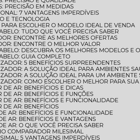
S: PRECISÃO E QUALIDADE
S: PRECISÃO EM MEDIDAS
IONAL: 7 VANTAGENS IMPERDÍVEIS
ÃO E TECNOLOGIA
O PARA ESCOLHER O MODELO IDEAL DE VENDA
ABELO: TUDO QUE VOCÊ PRECISA SABER
DOR: ENCONTRE AS MELHORES OFERTAS
DOR: ENCONTRE O MELHOR VALOR
CABELO: DESCUBRA OS MELHORES MODELOS E 
CABELO: GUIA COMPLETO
LIZADOR: 5 BENEFÍCIOS SURPREENDENTES
LIZADOR: A SOLUÇÃO IDEAL PARA AMBIENTES S
ILIZADOR: A SOLUÇÃO IDEAL PARA UM AMBIENTE
ILIZADOR: COMO ESCOLHER O MELHOR PARA SU
 DE AR: BENEFÍCIOS E DICAS
R DE AR: BENEFÍCIOS E FUNÇÕES
R DE AR: BENEFÍCIOS E FUNCIONALIDADE
R DE AR: BENEFÍCIOS
DE AR: BENEFÍCIOS E FUNCIONALIDADE
DE AR: BENEFÍCIOS E VANTAGENS
DE AR: O QUE VOCÊ PRECISA SABER
GIO COMPARADOR MILESIMAL
IMAL: 5 VANTAGENS IMPERDÍVEIS