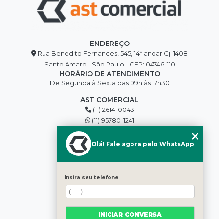
ENDEREÇO
Rua Benedito Fernandes, 545, 14º andar Cj. 1408
Santo Amaro - São Paulo - CEP: 04746-110
HORÁRIO DE ATENDIMENTO
De Segunda à Sexta das 09h às 17h30
AST COMERCIAL
(11) 2614-0043
(11) 95780-1241
edilson@asttools.com.br
SIGA-NOS
Olá! Fale agora pelo WhatsApp
MENU
Insira seu telefone
HOME
QUEM SOMOS
BLOG
INICIAR CONVERSA
PRODUTOS