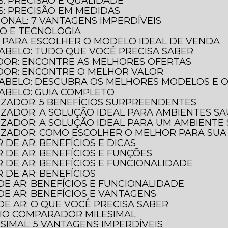
S: PRECISÃO E QUALIDADE
S: PRECISÃO EM MEDIDAS
IONAL: 7 VANTAGENS IMPERDÍVEIS
ÃO E TECNOLOGIA
O PARA ESCOLHER O MODELO IDEAL DE VENDA
ABELO: TUDO QUE VOCÊ PRECISA SABER
DOR: ENCONTRE AS MELHORES OFERTAS
DOR: ENCONTRE O MELHOR VALOR
CABELO: DESCUBRA OS MELHORES MODELOS E 
CABELO: GUIA COMPLETO
LIZADOR: 5 BENEFÍCIOS SURPREENDENTES
LIZADOR: A SOLUÇÃO IDEAL PARA AMBIENTES S
ILIZADOR: A SOLUÇÃO IDEAL PARA UM AMBIENTE
ILIZADOR: COMO ESCOLHER O MELHOR PARA SU
 DE AR: BENEFÍCIOS E DICAS
R DE AR: BENEFÍCIOS E FUNÇÕES
R DE AR: BENEFÍCIOS E FUNCIONALIDADE
R DE AR: BENEFÍCIOS
DE AR: BENEFÍCIOS E FUNCIONALIDADE
DE AR: BENEFÍCIOS E VANTAGENS
DE AR: O QUE VOCÊ PRECISA SABER
GIO COMPARADOR MILESIMAL
IMAL: 5 VANTAGENS IMPERDÍVEIS