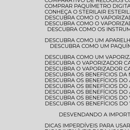
COMPARATIVO DE RELÓGIOS 
COMPRAR PAQUÍMETRO DIGITAL
CONHEÇA O STERILAIR ESTERI
DESCUBRA COMO O VAPORIZA
DESCUBRA COMO O VAPORIZA
DESCUBRA COMO OS INSTRUMENTOS DE MEDIÇÃO ELETRÔNICOS TRANSFORMAM A PRECISÃO EM DIVERSAS
DESCUBRA COMO UM APAREL
DESCUBRA COMO UM PAQUÍMETRO DIGITAL COM PROTEÇÃO IP-54 PODE TRANSFORMAR SUAS MEDIDAS E
DESCUBRA COMO UM VAPORIZ
DESCUBRA O VAPORIZADOR C
DESCUBRA O VAPORIZADOR CA
DESCUBRA OS BENEFÍCIOS DA
DESCUBRA OS BENEFÍCIOS DO
DESCUBRA OS BENEFÍCIOS DO
DESCUBRA OS BENEFÍCIOS D
DESCUBRA OS BENEFÍCIOS DO
DESCUBRA OS BENEFÍCIOS DO VAPORIZADOR DE OZÔNIO PARA CUIDAR DOS SEUS CABELOS E TRANSFORMAR
DESVENDANDO A IMPORTÂNCIA DOS INSTRUMENTOS DE MEDIÇÃO ELETRÔNICOS PARA PRECISÃO E
DICAS IMPERDÍVEIS PARA US