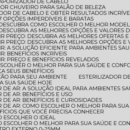
 VAPORIZADOR DE CABELO
HOR CHUVEIRO PARA SALÃO DE BELEZA
ADOR DE CABELO E OBTER RESULTADOS INCRÍVE
 7 OPÇÕES IMPERDÍVEIS E BARATAS
O: DESCUBRA COMO ESCOLHER O MELHOR MODE
: DESCUBRA AS MELHORES OPÇÕES E VALORES 
AIR PREÇO: DESCUBRA AS MELHORES OFERTAS E
LAIR PREÇO: DESCUBRA AS MELHORES OPÇÕES 
AIR: A SOLUÇÃO EFICIENTE PARA AMBIENTES SA
IR: BENEFÍCIOS INCRÍVEIS
AIR: PREÇO E BENEFÍCIOS REVELADOS
 ESCOLHER O MELHOR PARA SUA SAÚDE E CONF
ÇA SEUS BENEFÍCIOS
EÇÃO PARA SEU AMBIENTE
ESTERILIZADOR D
JA SUA SAÚDE HOJE
R DE AR: A SOLUÇÃO IDEAL PARA AMBIENTES S
R DE AR: BENEFÍCIOS E USO
R DE AR: BENEFÍCIOS E CURIOSIDADES
OR DE AR: COMO ESCOLHER O MELHOR PARA SU
NEFÍCIOS QUE VOCÊ PRECISA CONHECER
O ESCOLHER O IDEAL
MO ESCOLHER O MELHOR PARA SUA SAÚDE E C
TRO EXTERNO 0-25MM