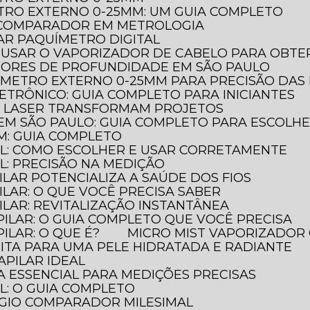
TRO EXTERNO 0-25MM: UM GUIA COMPLETO
O COMPARADOR EM METROLOGIA
AR PAQUÍMETRO DIGITAL
 USAR O VAPORIZADOR DE CABELO PARA OBTER
DORES DE PROFUNDIDADE EM SÃO PAULO
ÔMETRO EXTERNO 0-25MM PARA PRECISÃO DAS
ETRÔNICO: GUIA COMPLETO PARA INICIANTES
A LASER TRANSFORMAM PROJETOS
EM SÃO PAULO: GUIA COMPLETO PARA ESCOLH
M: GUIA COMPLETO
AL: COMO ESCOLHER E USAR CORRETAMENTE
L: PRECISÃO NA MEDIÇÃO
ILAR POTENCIALIZA A SAÚDE DOS FIOS
ILAR: O QUE VOCÊ PRECISA SABER
ILAR: REVITALIZAÇÃO INSTANTÂNEA
PILAR: O GUIA COMPLETO QUE VOCÊ PRECISA
ILAR: O QUE É?
MICRO MIST VAPORIZADOR 
FEITA PARA UMA PELE HIDRATADA E RADIANTE
APILAR IDEAL
A ESSENCIAL PARA MEDIÇÕES PRECISAS
L: O GUIA COMPLETO
ÓGIO COMPARADOR MILESIMAL