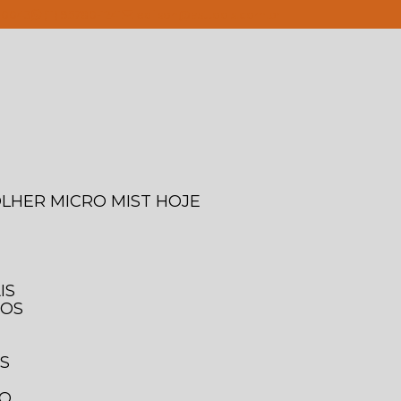
4-0043
(11) 95780-1241
edilson@asttools.com.br
OLHER MICRO MIST HOJE
IS
IOS
IS
TO