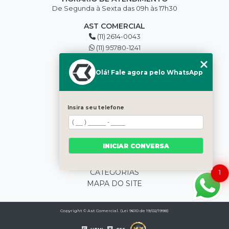
De Segunda à Sexta das 09h às 17h30
AST COMERCIAL
(11) 2614-0043
(11) 95780-1241
edilson@asttools.com.br
SIGA-NOS
Olá! Fale agora pelo WhatsApp
MENU
Insira seu telefone
HOME
QUEM SOMOS
BLOG
INICIAR CONVERSA
PRODUTOS
CONTATO
CATEGORIAS
1
MAPA DO SITE
Copyright © Ast Comercial. (Lei 9610 de 19/02/1998)