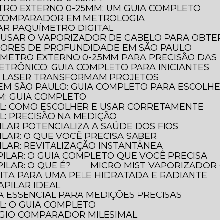
TRO EXTERNO 0-25MM: UM GUIA COMPLETO
O COMPARADOR EM METROLOGIA
AR PAQUÍMETRO DIGITAL
 USAR O VAPORIZADOR DE CABELO PARA OBTER
DORES DE PROFUNDIDADE EM SÃO PAULO
ÔMETRO EXTERNO 0-25MM PARA PRECISÃO DAS
ETRÔNICO: GUIA COMPLETO PARA INICIANTES
A LASER TRANSFORMAM PROJETOS
EM SÃO PAULO: GUIA COMPLETO PARA ESCOLH
M: GUIA COMPLETO
AL: COMO ESCOLHER E USAR CORRETAMENTE
L: PRECISÃO NA MEDIÇÃO
ILAR POTENCIALIZA A SAÚDE DOS FIOS
ILAR: O QUE VOCÊ PRECISA SABER
ILAR: REVITALIZAÇÃO INSTANTÂNEA
PILAR: O GUIA COMPLETO QUE VOCÊ PRECISA
ILAR: O QUE É?
MICRO MIST VAPORIZADOR 
FEITA PARA UMA PELE HIDRATADA E RADIANTE
APILAR IDEAL
A ESSENCIAL PARA MEDIÇÕES PRECISAS
L: O GUIA COMPLETO
ÓGIO COMPARADOR MILESIMAL