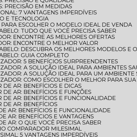
S: PRECISÃO E QUALIDADE
S: PRECISÃO EM MEDIDAS
IONAL: 7 VANTAGENS IMPERDÍVEIS
ÃO E TECNOLOGIA
O PARA ESCOLHER O MODELO IDEAL DE VENDA
ABELO: TUDO QUE VOCÊ PRECISA SABER
DOR: ENCONTRE AS MELHORES OFERTAS
DOR: ENCONTRE O MELHOR VALOR
CABELO: DESCUBRA OS MELHORES MODELOS E 
CABELO: GUIA COMPLETO
LIZADOR: 5 BENEFÍCIOS SURPREENDENTES
LIZADOR: A SOLUÇÃO IDEAL PARA AMBIENTES S
ILIZADOR: A SOLUÇÃO IDEAL PARA UM AMBIENTE
ILIZADOR: COMO ESCOLHER O MELHOR PARA SU
 DE AR: BENEFÍCIOS E DICAS
R DE AR: BENEFÍCIOS E FUNÇÕES
R DE AR: BENEFÍCIOS E FUNCIONALIDADE
R DE AR: BENEFÍCIOS
DE AR: BENEFÍCIOS E FUNCIONALIDADE
DE AR: BENEFÍCIOS E VANTAGENS
DE AR: O QUE VOCÊ PRECISA SABER
GIO COMPARADOR MILESIMAL
IMAL: 5 VANTAGENS IMPERDÍVEIS