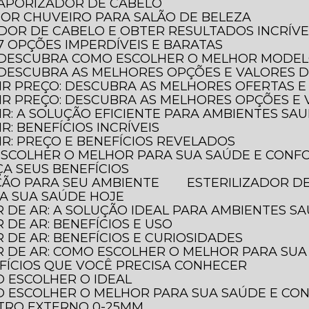
 VAPORIZADOR DE CABELO
HOR CHUVEIRO PARA SALÃO DE BELEZA
ADOR DE CABELO E OBTER RESULTADOS INCRÍVE
 7 OPÇÕES IMPERDÍVEIS E BARATAS
O: DESCUBRA COMO ESCOLHER O MELHOR MODE
: DESCUBRA AS MELHORES OPÇÕES E VALORES 
AIR PREÇO: DESCUBRA AS MELHORES OFERTAS E
LAIR PREÇO: DESCUBRA AS MELHORES OPÇÕES 
AIR: A SOLUÇÃO EFICIENTE PARA AMBIENTES SA
IR: BENEFÍCIOS INCRÍVEIS
AIR: PREÇO E BENEFÍCIOS REVELADOS
 ESCOLHER O MELHOR PARA SUA SAÚDE E CONF
ÇA SEUS BENEFÍCIOS
EÇÃO PARA SEU AMBIENTE
ESTERILIZADOR D
JA SUA SAÚDE HOJE
R DE AR: A SOLUÇÃO IDEAL PARA AMBIENTES S
R DE AR: BENEFÍCIOS E USO
R DE AR: BENEFÍCIOS E CURIOSIDADES
OR DE AR: COMO ESCOLHER O MELHOR PARA SU
NEFÍCIOS QUE VOCÊ PRECISA CONHECER
O ESCOLHER O IDEAL
MO ESCOLHER O MELHOR PARA SUA SAÚDE E C
TRO EXTERNO 0-25MM