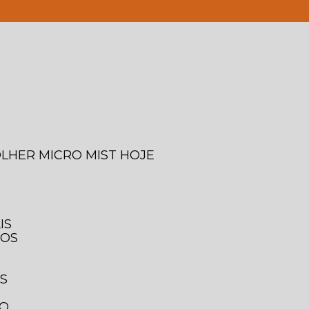
4-0043
(11) 95780-1241
edilson@asttools.com.br
OLHER MICRO MIST HOJE
IS
IOS
IS
TO