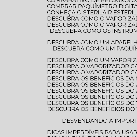
COMPARATIVO DE RELÓGIOS 
COMPRAR PAQUÍMETRO DIGITAL
CONHEÇA O STERILAIR ESTERI
DESCUBRA COMO O VAPORIZA
DESCUBRA COMO O VAPORIZA
DESCUBRA COMO OS INSTRUMENTOS DE MEDIÇÃO ELETRÔNICOS TRANSFORMAM A PRECISÃO EM DIVERSAS
DESCUBRA COMO UM APAREL
DESCUBRA COMO UM PAQUÍMETRO DIGITAL COM PROTEÇÃO IP-54 PODE TRANSFORMAR SUAS MEDIDAS E
DESCUBRA COMO UM VAPORIZ
DESCUBRA O VAPORIZADOR C
DESCUBRA O VAPORIZADOR CA
DESCUBRA OS BENEFÍCIOS DA
DESCUBRA OS BENEFÍCIOS DO
DESCUBRA OS BENEFÍCIOS DO
DESCUBRA OS BENEFÍCIOS D
DESCUBRA OS BENEFÍCIOS DO
DESCUBRA OS BENEFÍCIOS DO VAPORIZADOR DE OZÔNIO PARA CUIDAR DOS SEUS CABELOS E TRANSFORMAR
DESVENDANDO A IMPORTÂNCIA DOS INSTRUMENTOS DE MEDIÇÃO ELETRÔNICOS PARA PRECISÃO E
DICAS IMPERDÍVEIS PARA US