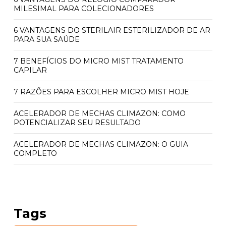
MILESIMAL PARA COLECIONADORES
6 VANTAGENS DO STERILAIR ESTERILIZADOR DE AR
PARA SUA SAÚDE
7 BENEFÍCIOS DO MICRO MIST TRATAMENTO
CAPILAR
7 RAZÕES PARA ESCOLHER MICRO MIST HOJE
ACELERADOR DE MECHAS CLIMAZON: COMO
POTENCIALIZAR SEU RESULTADO
ACELERADOR DE MECHAS CLIMAZON: O GUIA
COMPLETO
ACELERADOR QUÍMICO CLIMAZON: PREÇO E
BENEFÍCIOS INCRÍVEIS
ACELERADOR QUÍMICO CLIMAZON: PREÇO
Tags
ACESSÍVEL