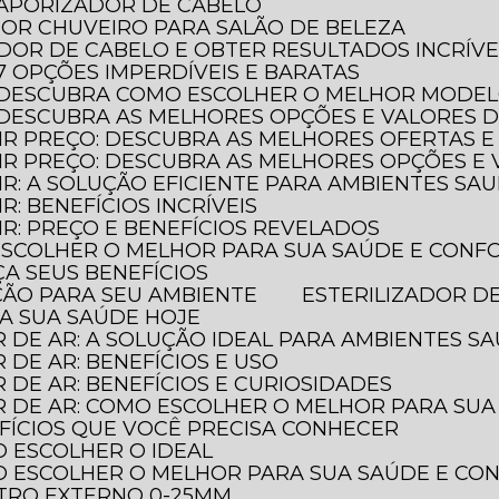
 VAPORIZADOR DE CABELO
HOR CHUVEIRO PARA SALÃO DE BELEZA
ADOR DE CABELO E OBTER RESULTADOS INCRÍVE
 7 OPÇÕES IMPERDÍVEIS E BARATAS
O: DESCUBRA COMO ESCOLHER O MELHOR MODE
: DESCUBRA AS MELHORES OPÇÕES E VALORES 
AIR PREÇO: DESCUBRA AS MELHORES OFERTAS E
LAIR PREÇO: DESCUBRA AS MELHORES OPÇÕES 
AIR: A SOLUÇÃO EFICIENTE PARA AMBIENTES SA
IR: BENEFÍCIOS INCRÍVEIS
AIR: PREÇO E BENEFÍCIOS REVELADOS
 ESCOLHER O MELHOR PARA SUA SAÚDE E CONF
ÇA SEUS BENEFÍCIOS
EÇÃO PARA SEU AMBIENTE
ESTERILIZADOR D
JA SUA SAÚDE HOJE
R DE AR: A SOLUÇÃO IDEAL PARA AMBIENTES S
R DE AR: BENEFÍCIOS E USO
R DE AR: BENEFÍCIOS E CURIOSIDADES
OR DE AR: COMO ESCOLHER O MELHOR PARA SU
NEFÍCIOS QUE VOCÊ PRECISA CONHECER
O ESCOLHER O IDEAL
MO ESCOLHER O MELHOR PARA SUA SAÚDE E C
TRO EXTERNO 0-25MM