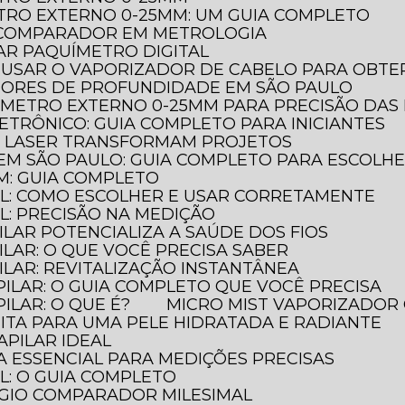
TRO EXTERNO 0-25MM: UM GUIA COMPLETO
O COMPARADOR EM METROLOGIA
AR PAQUÍMETRO DIGITAL
 USAR O VAPORIZADOR DE CABELO PARA OBTER
DORES DE PROFUNDIDADE EM SÃO PAULO
ÔMETRO EXTERNO 0-25MM PARA PRECISÃO DAS
ETRÔNICO: GUIA COMPLETO PARA INICIANTES
A LASER TRANSFORMAM PROJETOS
EM SÃO PAULO: GUIA COMPLETO PARA ESCOLH
M: GUIA COMPLETO
AL: COMO ESCOLHER E USAR CORRETAMENTE
L: PRECISÃO NA MEDIÇÃO
ILAR POTENCIALIZA A SAÚDE DOS FIOS
ILAR: O QUE VOCÊ PRECISA SABER
ILAR: REVITALIZAÇÃO INSTANTÂNEA
PILAR: O GUIA COMPLETO QUE VOCÊ PRECISA
ILAR: O QUE É?
MICRO MIST VAPORIZADOR 
FEITA PARA UMA PELE HIDRATADA E RADIANTE
APILAR IDEAL
A ESSENCIAL PARA MEDIÇÕES PRECISAS
L: O GUIA COMPLETO
ÓGIO COMPARADOR MILESIMAL