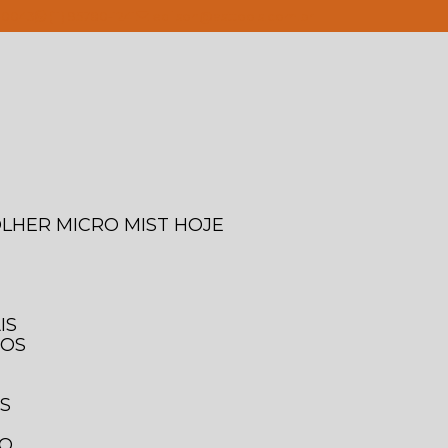
4-0043
(11) 95780-1241
edilson@asttools.com.br
OLHER MICRO MIST HOJE
IS
IOS
IS
TO