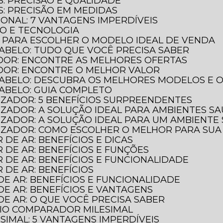
S: PRECISÃO E QUALIDADE
S: PRECISÃO EM MEDIDAS
IONAL: 7 VANTAGENS IMPERDÍVEIS
ÃO E TECNOLOGIA
O PARA ESCOLHER O MODELO IDEAL DE VENDA
ABELO: TUDO QUE VOCÊ PRECISA SABER
DOR: ENCONTRE AS MELHORES OFERTAS
DOR: ENCONTRE O MELHOR VALOR
CABELO: DESCUBRA OS MELHORES MODELOS E 
CABELO: GUIA COMPLETO
LIZADOR: 5 BENEFÍCIOS SURPREENDENTES
LIZADOR: A SOLUÇÃO IDEAL PARA AMBIENTES S
ILIZADOR: A SOLUÇÃO IDEAL PARA UM AMBIENTE
ILIZADOR: COMO ESCOLHER O MELHOR PARA SU
 DE AR: BENEFÍCIOS E DICAS
R DE AR: BENEFÍCIOS E FUNÇÕES
R DE AR: BENEFÍCIOS E FUNCIONALIDADE
R DE AR: BENEFÍCIOS
DE AR: BENEFÍCIOS E FUNCIONALIDADE
DE AR: BENEFÍCIOS E VANTAGENS
DE AR: O QUE VOCÊ PRECISA SABER
GIO COMPARADOR MILESIMAL
IMAL: 5 VANTAGENS IMPERDÍVEIS