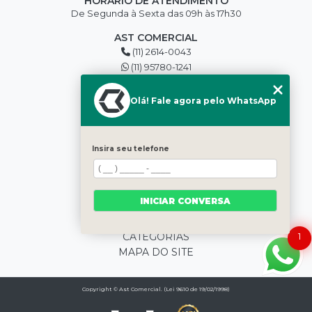
HORÁRIO DE ATENDIMENTO
De Segunda à Sexta das 09h às 17h30
AST COMERCIAL
(11) 2614-0043
(11) 95780-1241
edilson@asttools.com.br
SIGA-NOS
Olá! Fale agora pelo WhatsApp
MENU
Insira seu telefone
HOME
QUEM SOMOS
BLOG
INICIAR CONVERSA
PRODUTOS
CONTATO
CATEGORIAS
1
MAPA DO SITE
Copyright © Ast Comercial. (Lei 9610 de 19/02/1998)