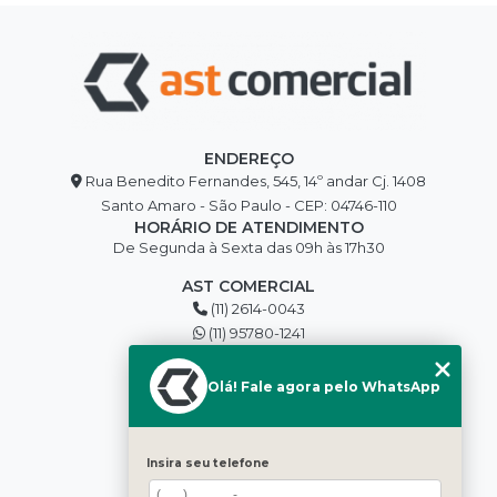
ENDEREÇO
Rua Benedito Fernandes, 545, 14º andar Cj. 1408
Santo Amaro - São Paulo - CEP: 04746-110
HORÁRIO DE ATENDIMENTO
De Segunda à Sexta das 09h às 17h30
AST COMERCIAL
(11) 2614-0043
(11) 95780-1241
edilson@asttools.com.br
SIGA-NOS
Olá! Fale agora pelo WhatsApp
MENU
Insira seu telefone
HOME