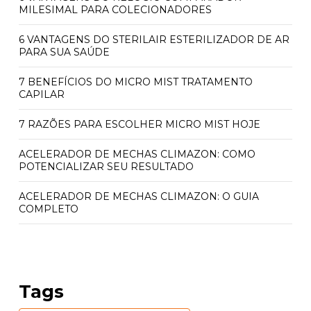
MILESIMAL PARA COLECIONADORES
6 VANTAGENS DO STERILAIR ESTERILIZADOR DE AR
PARA SUA SAÚDE
7 BENEFÍCIOS DO MICRO MIST TRATAMENTO
CAPILAR
7 RAZÕES PARA ESCOLHER MICRO MIST HOJE
ACELERADOR DE MECHAS CLIMAZON: COMO
POTENCIALIZAR SEU RESULTADO
ACELERADOR DE MECHAS CLIMAZON: O GUIA
COMPLETO
ACELERADOR QUÍMICO CLIMAZON: PREÇO E
BENEFÍCIOS INCRÍVEIS
ACELERADOR QUÍMICO CLIMAZON: PREÇO
Tags
ACESSÍVEL