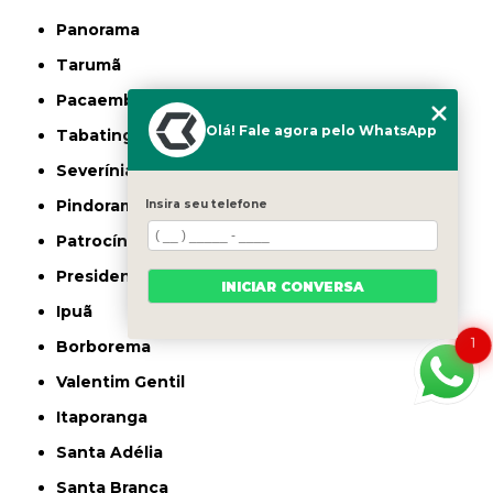
Panorama
Tarumã
Pacaembu
Olá! Fale agora pelo WhatsApp
Tabatinga
Severínia
Pindorama
Insira seu telefone
Patrocínio Paulista
Presidente Bernardes
INICIAR CONVERSA
Ipuã
1
Borborema
Valentim Gentil
Itaporanga
Santa Adélia
Santa Branca