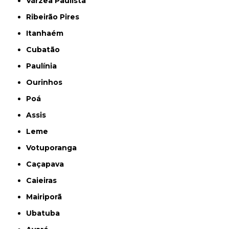
Várzea Paulista
Ribeirão Pires
Itanhaém
Cubatão
Paulínia
Ourinhos
Poá
Assis
Leme
Votuporanga
Caçapava
Caieiras
Mairiporã
Ubatuba