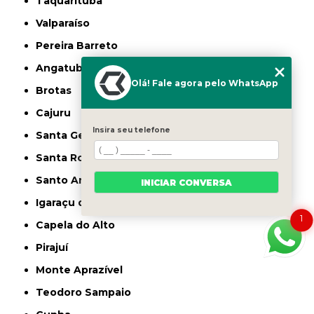
Taquarituba
Valparaíso
Pereira Barreto
Angatuba
Olá! Fale agora pelo WhatsApp
Brotas
Cajuru
Insira seu telefone
Santa Gertrudes
Santa Rosa de Viterbo
Santo Antônio de Posse
INICIAR CONVERSA
Igaraçu do Tietê
1
Capela do Alto
Pirajuí
Monte Aprazível
Teodoro Sampaio