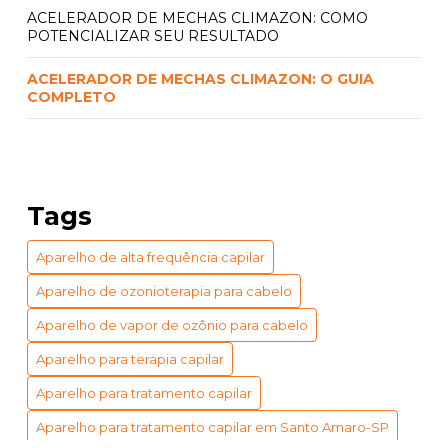
ACELERADOR DE MECHAS CLIMAZON: COMO
POTENCIALIZAR SEU RESULTADO
ACELERADOR DE MECHAS CLIMAZON: O GUIA
COMPLETO
ACELERADOR QUÍMICO CLIMAZON: PREÇO E
BENEFÍCIOS INCRÍVEIS
ACELERADOR QUÍMICO CLIMAZON: PREÇO
Tags
ACESSÍVEL
Aparelho de alta frequência capilar
APARELHO DE VAPOR DE OZÔNIO PARA CABELO:
BENEFÍCIOS E USOS ESSENCIAIS
Aparelho de ozonioterapia para cabelo
APARELHO DE VAPOR DE OZÔNIO PARA CABELO:
Aparelho de vapor de ozônio para cabelo
GUIA COMPLETO DE BENEFÍCIOS
Aparelho para terapia capilar
APARELHO ESTERILIZADOR DE AR: 5 VANTAGENS
Aparelho para tratamento capilar
IMPERDÍVEIS
Aparelho para tratamento capilar em Santo Amaro-SP
APARELHO ESTERILIZADOR DE AR: BENEFÍCIOS E