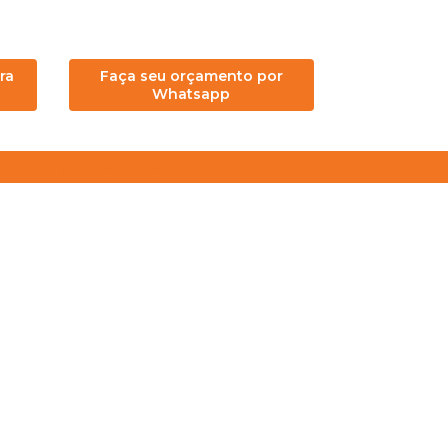
ra
Faça seu orçamento por
Whatsapp
4-0043
(11) 95780-1241
edilson@asttools.com.br