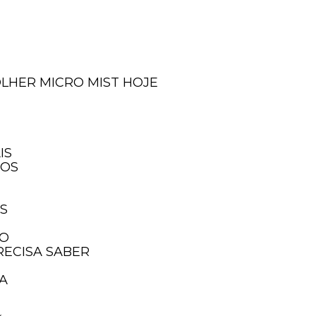
OLHER MICRO MIST HOJE
IS
IOS
IS
TO
RECISA SABER
SA