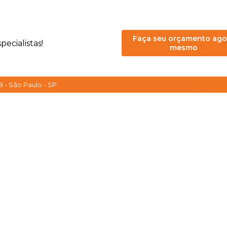
Faça seu orçamento ago
ecialistas!
mesmo
8 - São Paulo - SP
(11) 261