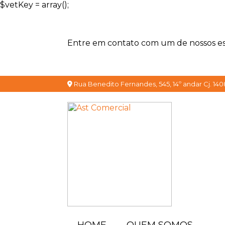
$vetKey = array();
Entre em contato com um de nossos esp
Rua Benedito Fernandes, 545, 14º andar Cj. 140