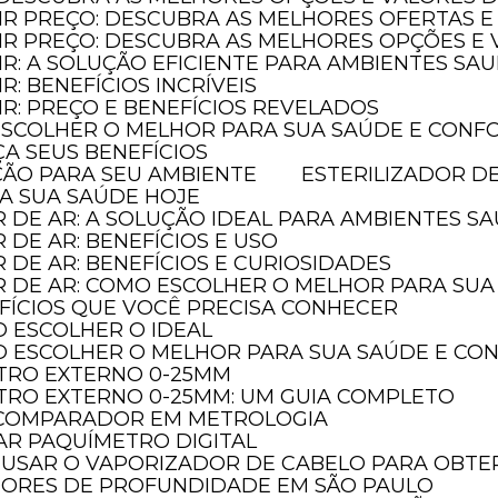
AIR PREÇO: DESCUBRA AS MELHORES OFERTAS E
LAIR PREÇO: DESCUBRA AS MELHORES OPÇÕES 
AIR: A SOLUÇÃO EFICIENTE PARA AMBIENTES SA
IR: BENEFÍCIOS INCRÍVEIS
AIR: PREÇO E BENEFÍCIOS REVELADOS
 ESCOLHER O MELHOR PARA SUA SAÚDE E CONF
ÇA SEUS BENEFÍCIOS
EÇÃO PARA SEU AMBIENTE
ESTERILIZADOR D
JA SUA SAÚDE HOJE
R DE AR: A SOLUÇÃO IDEAL PARA AMBIENTES S
R DE AR: BENEFÍCIOS E USO
R DE AR: BENEFÍCIOS E CURIOSIDADES
OR DE AR: COMO ESCOLHER O MELHOR PARA SU
NEFÍCIOS QUE VOCÊ PRECISA CONHECER
O ESCOLHER O IDEAL
MO ESCOLHER O MELHOR PARA SUA SAÚDE E C
TRO EXTERNO 0-25MM
TRO EXTERNO 0-25MM: UM GUIA COMPLETO
O COMPARADOR EM METROLOGIA
AR PAQUÍMETRO DIGITAL
 USAR O VAPORIZADOR DE CABELO PARA OBTER
DORES DE PROFUNDIDADE EM SÃO PAULO