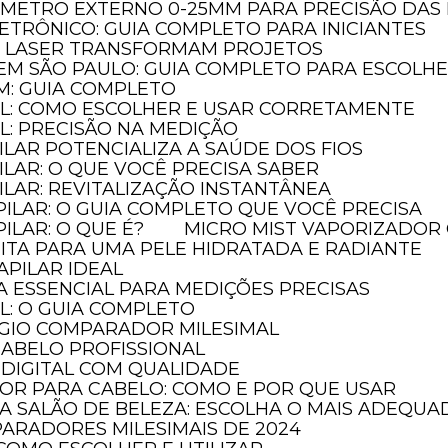
ÔMETRO EXTERNO 0-25MM PARA PRECISÃO DAS
ETRÔNICO: GUIA COMPLETO PARA INICIANTES
A LASER TRANSFORMAM PROJETOS
EM SÃO PAULO: GUIA COMPLETO PARA ESCOLH
M: GUIA COMPLETO
AL: COMO ESCOLHER E USAR CORRETAMENTE
L: PRECISÃO NA MEDIÇÃO
ILAR POTENCIALIZA A SAÚDE DOS FIOS
ILAR: O QUE VOCÊ PRECISA SABER
ILAR: REVITALIZAÇÃO INSTANTÂNEA
PILAR: O GUIA COMPLETO QUE VOCÊ PRECISA
ILAR: O QUE É?
MICRO MIST VAPORIZADOR 
FEITA PARA UMA PELE HIDRATADA E RADIANTE
APILAR IDEAL
A ESSENCIAL PARA MEDIÇÕES PRECISAS
L: O GUIA COMPLETO
ÓGIO COMPARADOR MILESIMAL
CABELO PROFISSIONAL
DIGITAL COM QUALIDADE
DOR PARA CABELO: COMO E POR QUE USAR
RA SALÃO DE BELEZA: ESCOLHA O MAIS ADEQUA
PARADORES MILESIMAIS DE 2024