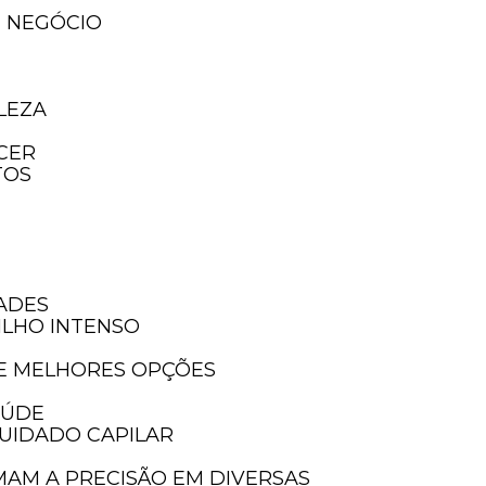
U NEGÓCIO
LEZA
ECER
TOS
DADES
ILHO INTENSO
 E MELHORES OPÇÕES
AÚDE
UIDADO CAPILAR