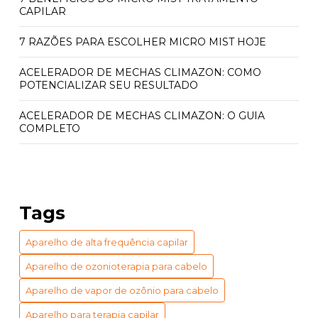
CAPILAR
7 RAZÕES PARA ESCOLHER MICRO MIST HOJE
ACELERADOR DE MECHAS CLIMAZON: COMO
POTENCIALIZAR SEU RESULTADO
ACELERADOR DE MECHAS CLIMAZON: O GUIA
COMPLETO
ACELERADOR QUÍMICO CLIMAZON: PREÇO E
BENEFÍCIOS INCRÍVEIS
ACELERADOR QUÍMICO CLIMAZON: PREÇO
Tags
ACESSÍVEL
Aparelho de alta frequência capilar
APARELHO DE VAPOR DE OZÔNIO PARA CABELO:
BENEFÍCIOS E USOS ESSENCIAIS
Aparelho de ozonioterapia para cabelo
APARELHO DE VAPOR DE OZÔNIO PARA CABELO:
Aparelho de vapor de ozônio para cabelo
GUIA COMPLETO DE BENEFÍCIOS
Aparelho para terapia capilar