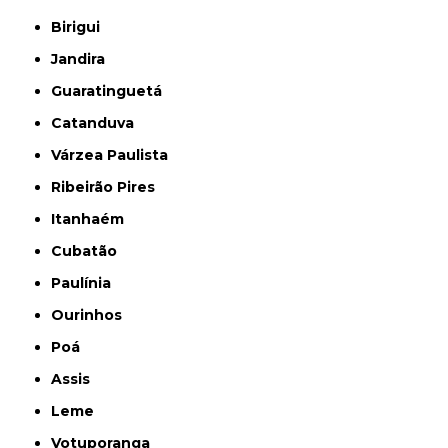
Birigui
Jandira
Guaratinguetá
Catanduva
Várzea Paulista
Ribeirão Pires
Itanhaém
Cubatão
Paulínia
Ourinhos
Poá
Assis
Leme
Votuporanga