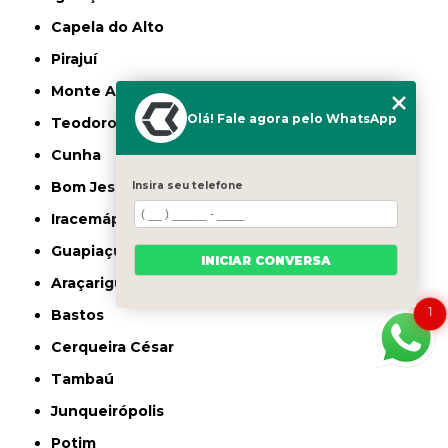
Capela do Alto
Pirajuí
Monte Aprazível
Olá! Fale agora pelo WhatsApp
Teodoro Sampaio
Cunha
Bom Jesus dos Perdões
Insira seu telefone
Iracemápolis
Guapiaçu
INICIAR CONVERSA
Araçariguama
1
Bastos
Cerqueira César
Tambaú
Junqueirópolis
Potim