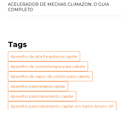
ACELERADOR DE MECHAS CLIMAZON: O GUIA
COMPLETO
ACELERADOR QUÍMICO CLIMAZON: PREÇO E
BENEFÍCIOS INCRÍVEIS
ACELERADOR QUÍMICO CLIMAZON: PREÇO
Tags
ACESSÍVEL
Aparelho de alta frequência capilar
APARELHO DE VAPOR DE OZÔNIO PARA CABELO:
BENEFÍCIOS E USOS ESSENCIAIS
Aparelho de ozonioterapia para cabelo
APARELHO DE VAPOR DE OZÔNIO PARA CABELO:
Aparelho de vapor de ozônio para cabelo
GUIA COMPLETO DE BENEFÍCIOS
Aparelho para terapia capilar
APARELHO ESTERILIZADOR DE AR: 5 VANTAGENS
Aparelho para tratamento capilar
IMPERDÍVEIS
Aparelho para tratamento capilar em Santo Amaro-SP
APARELHO ESTERILIZADOR DE AR: BENEFÍCIOS E
Climazon para cabeleireiro
Indústria
Industrial
TIPOS
Indústria
Instrumento de medição eletrônico
APARELHO PARA TERAPIA CAPILAR: GUIA