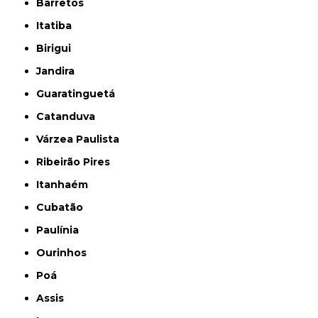
Barretos
Itatiba
Birigui
Jandira
Guaratinguetá
Catanduva
Várzea Paulista
Ribeirão Pires
Itanhaém
Cubatão
Paulínia
Ourinhos
Poá
Assis