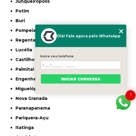
Junqueirópolis
Potim
Buri
Pompeia
Olá! Fale agora pelo WhatsApp
Regente Feijó
Lucélia
Insira seu telefone
Castilho
Palmital
Engenheiro Coelho
INICIAR CONVERSA
Miguelópolis
1
Nova Granada
Paranapanema
Pariquera-Açu
Itatinga