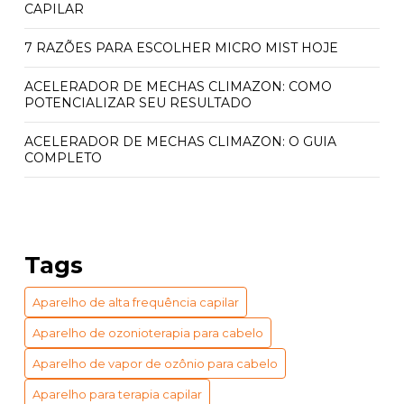
CAPILAR
7 RAZÕES PARA ESCOLHER MICRO MIST HOJE
ACELERADOR DE MECHAS CLIMAZON: COMO
POTENCIALIZAR SEU RESULTADO
ACELERADOR DE MECHAS CLIMAZON: O GUIA
COMPLETO
ACELERADOR QUÍMICO CLIMAZON: PREÇO E
BENEFÍCIOS INCRÍVEIS
ACELERADOR QUÍMICO CLIMAZON: PREÇO
Tags
ACESSÍVEL
Aparelho de alta frequência capilar
APARELHO DE VAPOR DE OZÔNIO PARA CABELO:
BENEFÍCIOS E USOS ESSENCIAIS
Aparelho de ozonioterapia para cabelo
APARELHO DE VAPOR DE OZÔNIO PARA CABELO:
Aparelho de vapor de ozônio para cabelo
GUIA COMPLETO DE BENEFÍCIOS
Aparelho para terapia capilar