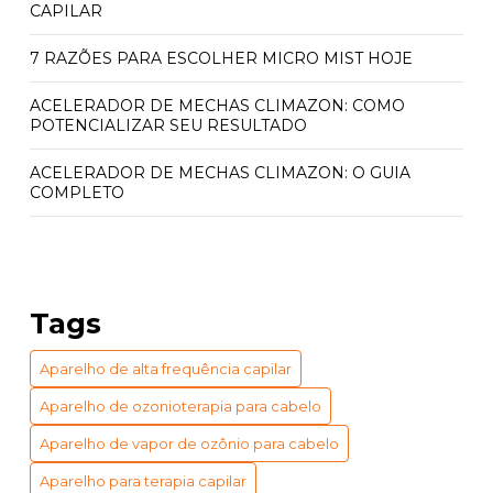
CAPILAR
7 RAZÕES PARA ESCOLHER MICRO MIST HOJE
ACELERADOR DE MECHAS CLIMAZON: COMO
POTENCIALIZAR SEU RESULTADO
ACELERADOR DE MECHAS CLIMAZON: O GUIA
COMPLETO
ACELERADOR QUÍMICO CLIMAZON: PREÇO E
BENEFÍCIOS INCRÍVEIS
ACELERADOR QUÍMICO CLIMAZON: PREÇO
Tags
ACESSÍVEL
Aparelho de alta frequência capilar
APARELHO DE VAPOR DE OZÔNIO PARA CABELO:
BENEFÍCIOS E USOS ESSENCIAIS
Aparelho de ozonioterapia para cabelo
APARELHO DE VAPOR DE OZÔNIO PARA CABELO:
Aparelho de vapor de ozônio para cabelo
GUIA COMPLETO DE BENEFÍCIOS
Aparelho para terapia capilar