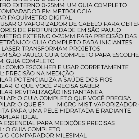
TRO EXTERNO 0-25MM: UM GUIA COMPLETO
O COMPARADOR EM METROLOGIA
AR PAQUÍMETRO DIGITAL
 USAR O VAPORIZADOR DE CABELO PARA OBTER
DORES DE PROFUNDIDADE EM SÃO PAULO
ÔMETRO EXTERNO 0-25MM PARA PRECISÃO DAS
ETRÔNICO: GUIA COMPLETO PARA INICIANTES
A LASER TRANSFORMAM PROJETOS
EM SÃO PAULO: GUIA COMPLETO PARA ESCOLH
M: GUIA COMPLETO
AL: COMO ESCOLHER E USAR CORRETAMENTE
L: PRECISÃO NA MEDIÇÃO
ILAR POTENCIALIZA A SAÚDE DOS FIOS
ILAR: O QUE VOCÊ PRECISA SABER
ILAR: REVITALIZAÇÃO INSTANTÂNEA
PILAR: O GUIA COMPLETO QUE VOCÊ PRECISA
ILAR: O QUE É?
MICRO MIST VAPORIZADOR 
FEITA PARA UMA PELE HIDRATADA E RADIANTE
APILAR IDEAL
A ESSENCIAL PARA MEDIÇÕES PRECISAS
L: O GUIA COMPLETO
ÓGIO COMPARADOR MILESIMAL