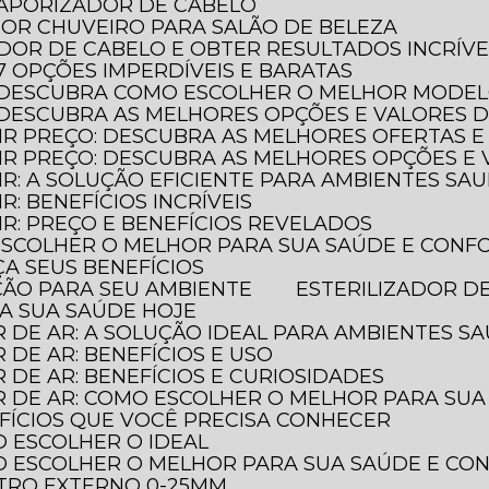
 VAPORIZADOR DE CABELO
HOR CHUVEIRO PARA SALÃO DE BELEZA
ADOR DE CABELO E OBTER RESULTADOS INCRÍVE
 7 OPÇÕES IMPERDÍVEIS E BARATAS
O: DESCUBRA COMO ESCOLHER O MELHOR MODE
: DESCUBRA AS MELHORES OPÇÕES E VALORES 
AIR PREÇO: DESCUBRA AS MELHORES OFERTAS E
LAIR PREÇO: DESCUBRA AS MELHORES OPÇÕES 
AIR: A SOLUÇÃO EFICIENTE PARA AMBIENTES SA
IR: BENEFÍCIOS INCRÍVEIS
AIR: PREÇO E BENEFÍCIOS REVELADOS
 ESCOLHER O MELHOR PARA SUA SAÚDE E CONF
ÇA SEUS BENEFÍCIOS
EÇÃO PARA SEU AMBIENTE
ESTERILIZADOR D
JA SUA SAÚDE HOJE
R DE AR: A SOLUÇÃO IDEAL PARA AMBIENTES S
R DE AR: BENEFÍCIOS E USO
R DE AR: BENEFÍCIOS E CURIOSIDADES
OR DE AR: COMO ESCOLHER O MELHOR PARA SU
NEFÍCIOS QUE VOCÊ PRECISA CONHECER
O ESCOLHER O IDEAL
MO ESCOLHER O MELHOR PARA SUA SAÚDE E C
TRO EXTERNO 0-25MM