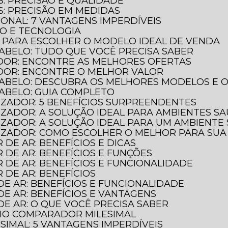
S: PRECISÃO E QUALIDADE
S: PRECISÃO EM MEDIDAS
IONAL: 7 VANTAGENS IMPERDÍVEIS
ÃO E TECNOLOGIA
O PARA ESCOLHER O MODELO IDEAL DE VENDA
ABELO: TUDO QUE VOCÊ PRECISA SABER
DOR: ENCONTRE AS MELHORES OFERTAS
DOR: ENCONTRE O MELHOR VALOR
CABELO: DESCUBRA OS MELHORES MODELOS E 
CABELO: GUIA COMPLETO
LIZADOR: 5 BENEFÍCIOS SURPREENDENTES
LIZADOR: A SOLUÇÃO IDEAL PARA AMBIENTES S
ILIZADOR: A SOLUÇÃO IDEAL PARA UM AMBIENTE
ILIZADOR: COMO ESCOLHER O MELHOR PARA SU
 DE AR: BENEFÍCIOS E DICAS
R DE AR: BENEFÍCIOS E FUNÇÕES
R DE AR: BENEFÍCIOS E FUNCIONALIDADE
R DE AR: BENEFÍCIOS
DE AR: BENEFÍCIOS E FUNCIONALIDADE
DE AR: BENEFÍCIOS E VANTAGENS
DE AR: O QUE VOCÊ PRECISA SABER
GIO COMPARADOR MILESIMAL
IMAL: 5 VANTAGENS IMPERDÍVEIS