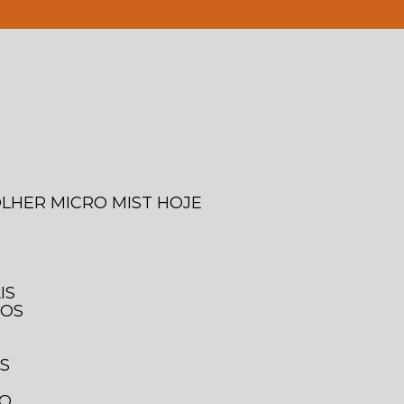
4-0043
(11) 95780-1241
edilson@asttools.com.br
OLHER MICRO MIST HOJE
IS
IOS
IS
TO