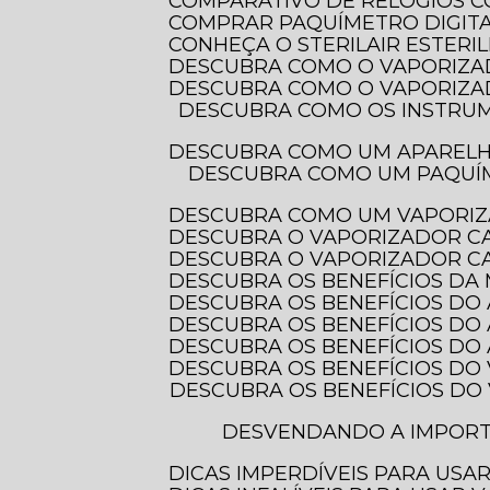
COMPARATIVO DE RELÓGIOS 
COMPRAR PAQUÍMETRO DIGITAL
CONHEÇA O STERILAIR ESTERI
DESCUBRA COMO O VAPORIZA
DESCUBRA COMO O VAPORIZA
DESCUBRA COMO OS INSTRUMENTOS DE MEDIÇÃO ELETRÔNICOS TRANSFORMAM A PRECISÃO EM DIVERSAS
DESCUBRA COMO UM APAREL
DESCUBRA COMO UM PAQUÍMETRO DIGITAL COM PROTEÇÃO IP-54 PODE TRANSFORMAR SUAS MEDIDAS E
DESCUBRA COMO UM VAPORIZ
DESCUBRA O VAPORIZADOR C
DESCUBRA O VAPORIZADOR CA
DESCUBRA OS BENEFÍCIOS DA
DESCUBRA OS BENEFÍCIOS DO
DESCUBRA OS BENEFÍCIOS DO
DESCUBRA OS BENEFÍCIOS D
DESCUBRA OS BENEFÍCIOS DO
DESCUBRA OS BENEFÍCIOS DO VAPORIZADOR DE OZÔNIO PARA CUIDAR DOS SEUS CABELOS E TRANSFORMAR
DESVENDANDO A IMPORTÂNCIA DOS INSTRUMENTOS DE MEDIÇÃO ELETRÔNICOS PARA PRECISÃO E
DICAS IMPERDÍVEIS PARA US