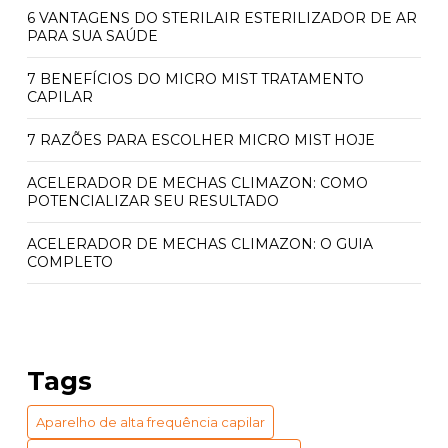
6 VANTAGENS DO STERILAIR ESTERILIZADOR DE AR
PARA SUA SAÚDE
7 BENEFÍCIOS DO MICRO MIST TRATAMENTO
CAPILAR
7 RAZÕES PARA ESCOLHER MICRO MIST HOJE
ACELERADOR DE MECHAS CLIMAZON: COMO
POTENCIALIZAR SEU RESULTADO
ACELERADOR DE MECHAS CLIMAZON: O GUIA
COMPLETO
ACELERADOR QUÍMICO CLIMAZON: PREÇO E
BENEFÍCIOS INCRÍVEIS
ACELERADOR QUÍMICO CLIMAZON: PREÇO
Tags
ACESSÍVEL
Aparelho de alta frequência capilar
APARELHO DE VAPOR DE OZÔNIO PARA CABELO:
BENEFÍCIOS E USOS ESSENCIAIS