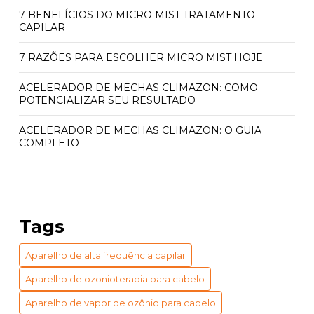
7 BENEFÍCIOS DO MICRO MIST TRATAMENTO
CAPILAR
7 RAZÕES PARA ESCOLHER MICRO MIST HOJE
ACELERADOR DE MECHAS CLIMAZON: COMO
POTENCIALIZAR SEU RESULTADO
ACELERADOR DE MECHAS CLIMAZON: O GUIA
COMPLETO
ACELERADOR QUÍMICO CLIMAZON: PREÇO E
BENEFÍCIOS INCRÍVEIS
ACELERADOR QUÍMICO CLIMAZON: PREÇO
Tags
ACESSÍVEL
Aparelho de alta frequência capilar
APARELHO DE VAPOR DE OZÔNIO PARA CABELO:
BENEFÍCIOS E USOS ESSENCIAIS
Aparelho de ozonioterapia para cabelo
APARELHO DE VAPOR DE OZÔNIO PARA CABELO:
Aparelho de vapor de ozônio para cabelo