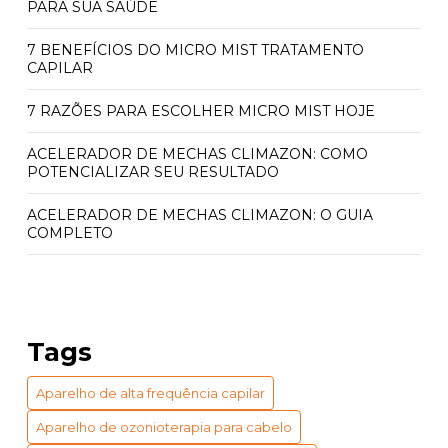
PARA SUA SAÚDE
7 BENEFÍCIOS DO MICRO MIST TRATAMENTO
CAPILAR
7 RAZÕES PARA ESCOLHER MICRO MIST HOJE
ACELERADOR DE MECHAS CLIMAZON: COMO
POTENCIALIZAR SEU RESULTADO
ACELERADOR DE MECHAS CLIMAZON: O GUIA
COMPLETO
ACELERADOR QUÍMICO CLIMAZON: PREÇO E
BENEFÍCIOS INCRÍVEIS
ACELERADOR QUÍMICO CLIMAZON: PREÇO
Tags
ACESSÍVEL
Aparelho de alta frequência capilar
APARELHO DE VAPOR DE OZÔNIO PARA CABELO:
BENEFÍCIOS E USOS ESSENCIAIS
Aparelho de ozonioterapia para cabelo