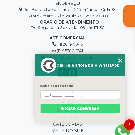
ENDEREÇO
Rua Benedito Fernandes, 545, 14º andar Cj. 1408
Santo Amaro - São Paulo - CEP: 04746-110
HORÁRIO DE ATENDIMENTO
De Segunda à Sexta das 09h às 17h30
AST COMERCIAL
(11) 2614-0043
(11) 95780-1241
edilson@asttools.com.br
SIGA-NOS
Olá! Fale agora pelo WhatsApp
MENU
Insira seu telefone
HOME
QUEM SOMOS
BLOG
INICIAR CONVERSA
PRODUTOS
CONTATO
CATEGORIAS
1
MAPA DO SITE